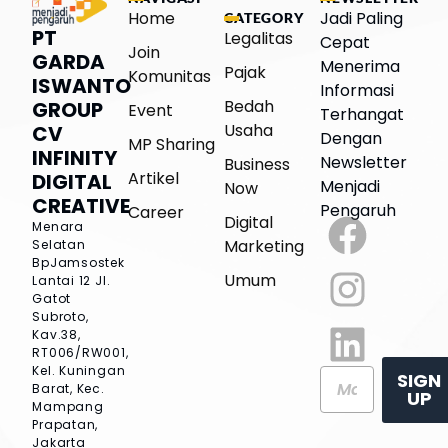
Home
Jadi Paling
CATEGORY
PT
Legalitas
Cepat
Join
GARDA
Menerima
Pajak
Komunitas
ISWANTO
Informasi
Bedah
GROUP
Event
Terhangat
Usaha
CV
Dengan
MP Sharing
INFINITY
Newsletter
Business
Artikel
DIGITAL
Menjadi
Now
CREATIVE
Pengaruh
Career
Digital
Menara
Marketing
Selatan
BpJamsostek
Umum
Lantai 12
Jl.
Gatot
Subroto,
Kav.38,
RT006/RW001,
Kel. Kuningan
SIGN
Barat, Kec.
UP
Mampang
Prapatan,
Jakarta