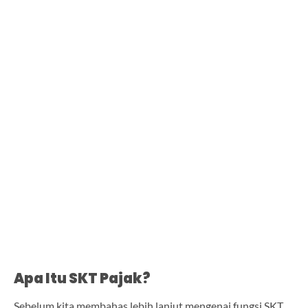
Apa Itu SKT Pajak?
Sebelum kita membahas lebih lanjut mengenai fungsi SKT