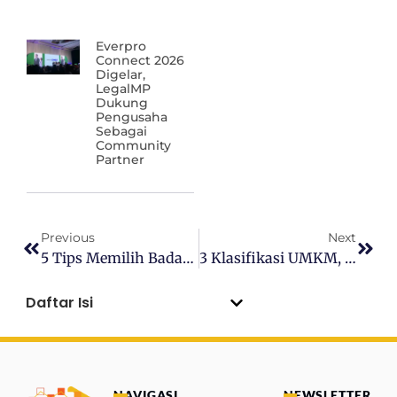
Everpro
Connect 2026
Digelar,
LegalMP
Dukung
Pengusaha
Sebagai
Community
Partner
Previous
Next
5 Tips Memilih Badan Usaha, Mau PT Atau CV?
3 Klasifikasi UMKM, Binsismu Masuk Kategori Mana?
Daftar Isi
NAVIGASI
NEWSLETTER