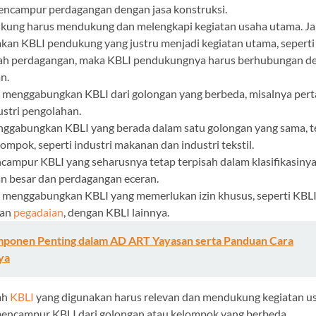
encampur perdagangan dengan jasa konstruksi.
kung harus mendukung dan melengkapi kegiatan usaha utama. J
an KBLI pendukung yang justru menjadi kegiatan utama, seperti 
ah perdagangan, maka KBLI pendukungnya harus berhubungan d
n.
h menggabungkan KBLI dari golongan yang berbeda, misalnya pert
stri pengolahan.
nggabungkan KBLI yang berada dalam satu golongan yang sama, t
ompok, seperti industri makanan dan industri tekstil.
ampur KBLI yang seharusnya tetap terpisah dalam klasifikasinya,
n besar dan perdagangan eceran.
 menggabungkan KBLI yang memerlukan izin khusus, seperti KBLI
dan
pegadaian
, dengan KBLI lainnya.
ponen Penting dalam AD ART Yayasan serta Panduan Cara
ya
lah
KBLI
yang digunakan harus relevan dan mendukung kegiatan u
mencampur KBLI dari golongan atau kelompok yang berbeda.