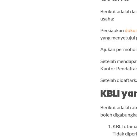
Berikut adalah l
usaha:
Persiapkan
dokum
yang menyetujui 
Ajukan permohona
Setelah mendapat
Kantor Pendafta
Setelah didaftar
KBLI ya
Berikut adalah at
boleh digabungk
KBLI utama
Tidak dipe