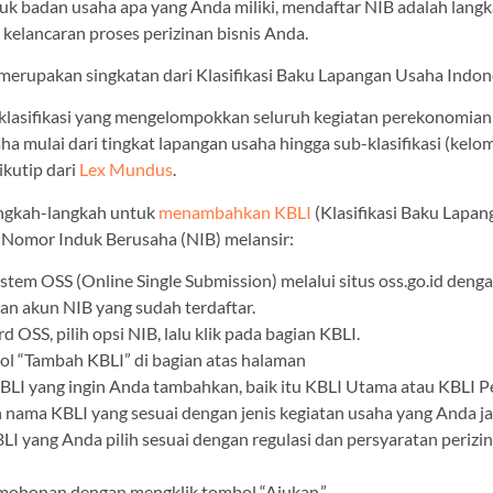
uk badan usaha apa yang Anda miliki, mendaftar NIB adalah langk
kelancaran proses perizinan bisnis Anda.
merupakan singkatan dari Klasifikasi Baku Lapangan Usaha Indon
lasifikasi yang mengelompokkan seluruh kegiatan perekonomian
ha mulai dari tingkat lapangan usaha hingga sub-klasifikasi (kelo
ikutip dari
Lex Mundus
.
angkah-langkah untuk
menambahkan KBLI
(Klasifikasi Baku Lapa
 Nomor Induk Berusaha (NIB) melansir:
stem OSS (Online Single Submission) melalui situs oss.go.id deng
n akun NIB yang sudah terdaftar.
d OSS, pilih opsi NIB, lalu klik pada bagian KBLI.
ol “Tambah KBLI” di bagian atas halaman
 KBLI yang ingin Anda tambahkan, baik itu KBLI Utama atau KBLI 
n nama KBLI yang sesuai dengan jenis kegiatan usaha yang Anda ja
LI yang Anda pilih sesuai dengan regulasi dan persyaratan perizi
mohonan dengan mengklik tombol “Ajukan.”