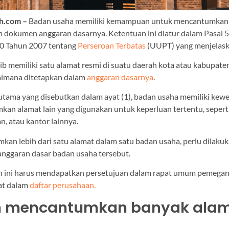
h.com –
Badan usaha memiliki kemampuan untuk mencantumkan l
m dokumen anggaran dasarnya. Ketentuan ini diatur dalam Pasal 
0 Tahun 2007 tentang
Perseroan Terbatas
(UUPT) yang menjelask
ib memiliki satu alamat resmi di suatu daerah kota atau kabupaten
aimana ditetapkan dalam
anggaran dasarnya
.
t utama yang disebutkan dalam ayat (1), badan usaha memiliki ke
an alamat lain yang digunakan untuk keperluan tertentu, sepert
n, atau kantor lainnya.
an lebih dari satu alamat dalam satu badan usaha, perlu dilaku
nggaran dasar badan usaha tersebut.
n ini harus mendapatkan persetujuan dalam rapat umum pemega
at dalam
daftar perusahaan.
h mencantumkan banyak ala