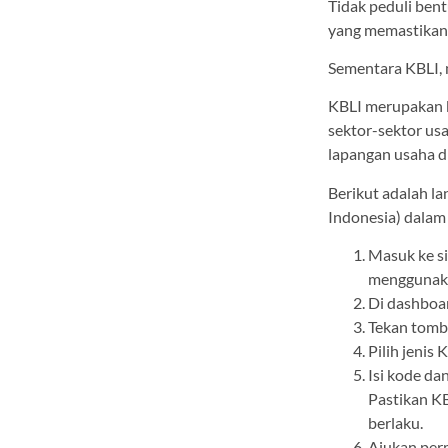
Tidak peduli bent
yang memastikan 
Sementara KBLI, 
KBLI merupakan k
sektor-sektor usa
lapangan usaha d
Berikut adalah l
Indonesia) dalam
Masuk ke si
menggunaka
Di dashboar
Tekan tomb
Pilih jenis
Isi kode da
Pastikan KB
berlaku.
Ajukan per