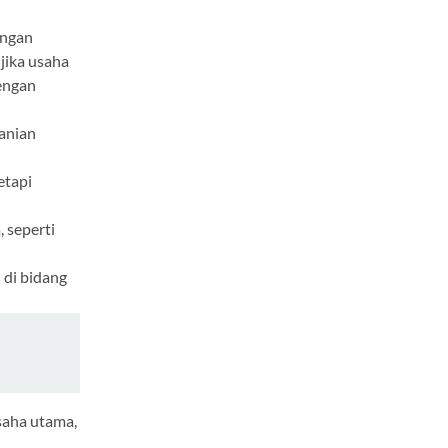
angan
jika usaha
engan
anian
etapi
 seperti
 di bidang
saha utama,