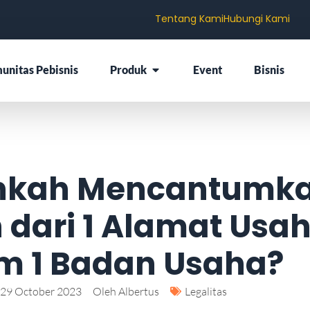
Tentang Kami
Hubungi Kami
unitas Pebisnis
Produk
Event
Bisnis
hkah Mencantumk
h dari 1 Alamat Usa
m 1 Badan Usaha?
29 October 2023
Oleh
Albertus
Legalitas