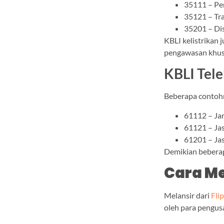
35111 – Pe
35121 – Tra
35201 – Dis
KBLI kelistrikan
pengawasan khusu
KBLI Tel
Beberapa contoh
61112 – Jar
61121 – Jas
61201 – Jas
Demikian beberap
Cara Me
Melansir dari
Fli
oleh para pengus