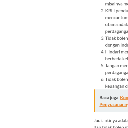
misalnya m
KBLI pendu
mencantumk
utama adal
perdaganga
Tidak bole
dengan indu
Hindari me
berbeda kel
Jangan menc
perdaganga
Tidak boleh
keuangan 
Baca juga
Kom
Penyusunann
Jadi, intinya ada
dan tidak boleh 