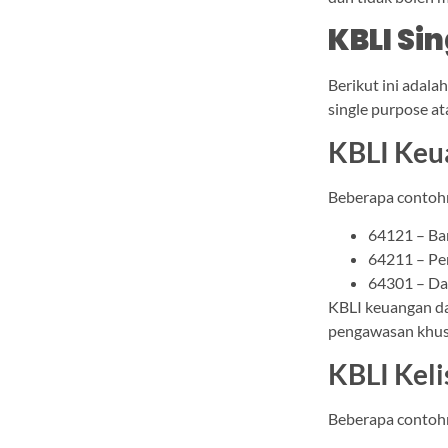
KBLI Si
Berikut ini adal
single purpose at
KBLI Keu
Beberapa contoh
64121 – Ba
64211 – Pe
64301 – Da
KBLI keuangan da
pengawasan khusu
KBLI Keli
Beberapa contoh