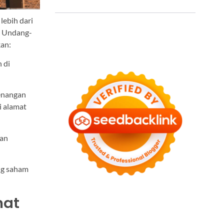
ebih dari
5 Undang-
an:
 di
wenangan
i alamat
kan
ng saham
mat