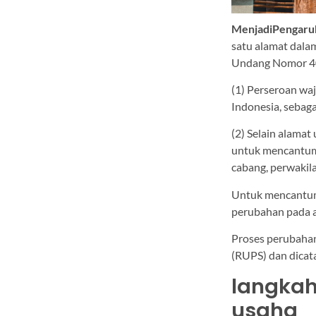
MenjadiPengaru
satu alamat dala
Undang Nomor 4
(1) Perseroan waj
Indonesia, sebag
(2) Selain alama
untuk mencantumk
cabang, perwakila
Untuk mencantumk
perubahan pada a
Proses perubaha
(RUPS) dan dicat
langka
usaha