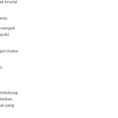
ah krusial
esia.
 menjadi
mpok)
ngan Usaha
an
Pendukung.
lankan.
nan yang