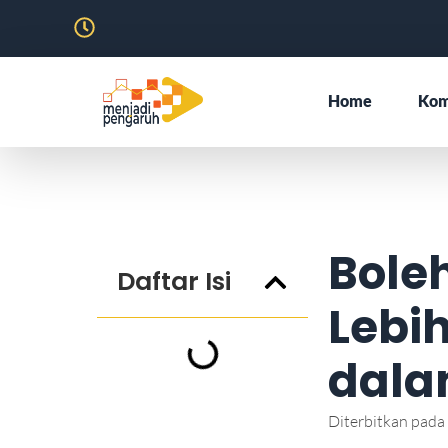
Home
Kom
Bole
Daftar Isi
Lebi
dala
Diterbitkan pada