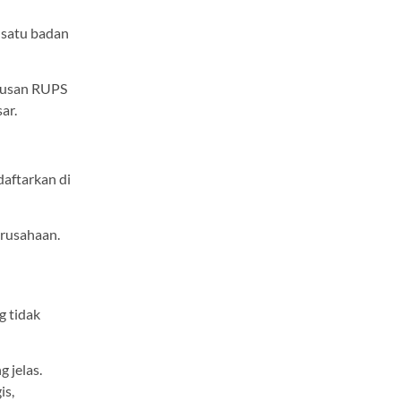
 satu badan
tusan RUPS
ar.
daftarkan di
erusahaan.
g tidak
 jelas.
is,