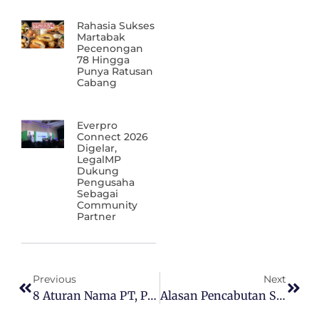
Rahasia Sukses
Martabak
Pecenongan
78 Hingga
Punya Ratusan
Cabang
Everpro
Connect 2026
Digelar,
LegalMP
Dukung
Pengusaha
Sebagai
Community
Partner
Previous
Next
8 Aturan Nama PT, Pelajari Dulu Sebelum Mendirikan
Alasan Pencabutan SP-PIRT Dalam Industri Pangan