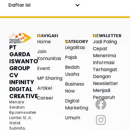
Daftar Isi
NAVIGASI
NEWSLETTER
Home
Jadi Paling
CATEGORY
PT
Legalitas
Cepat
Join
GARDA
Menerima
Pajak
Komunitas
ISWANTO
Informasi
Bedah
GROUP
Event
Terhangat
Usaha
CV
Dengan
MP Sharing
INFINITY
Newsletter
Business
Artikel
DIGITAL
Menjadi
Now
CREATIVE
Pengaruh
Career
Digital
Menara
Marketing
Selatan
BpJamsostek
Umum
Lantai 12
Jl.
Gatot
Subroto,