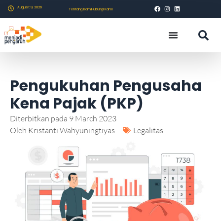
August 9, 2026
Tentang Kami
Hubungi Kami
Pengukuhan Pengusaha
Kena Pajak (PKP)
Diterbitkan pada
9 March 2023
Oleh
Kristanti Wahyuningtiyas
Legalitas