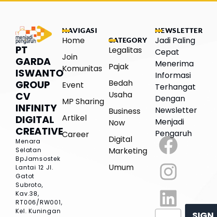
NAVIGASI
NEWSLETTER
Home
Jadi Paling
CATEGORY
PT
Legalitas
Cepat
Join
GARDA
Menerima
Pajak
Komunitas
ISWANTO
Informasi
Bedah
GROUP
Event
Terhangat
Usaha
CV
Dengan
MP Sharing
INFINITY
Newsletter
Business
Artikel
DIGITAL
Menjadi
Now
CREATIVE
Pengaruh
Career
Digital
Menara
Marketing
Selatan
BpJamsostek
Umum
Lantai 12
Jl.
Gatot
Subroto,
Kav.38,
RT006/RW001,
Kel. Kuningan
SIGN