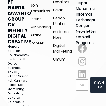
PT
Legalitas
Cepat
Join
GARDA
Menerima
Pajak
Komunitas
ISWANTO
Informasi
Bedah
GROUP
Event
Terhangat
Usaha
CV
Dengan
MP Sharing
INFINITY
Newsletter
Business
Artikel
DIGITAL
Menjadi
Now
CREATIVE
Pengaruh
Career
Digital
Menara
Marketing
Selatan
BpJamsostek
Umum
Lantai 12
Jl.
Gatot
Subroto,
Kav.38,
RT006/RW001,
Kel. Kuningan
SIGN
Barat, Kec.
UP
Mampang
Prapatan,
Jakarta
Selatan, DKI