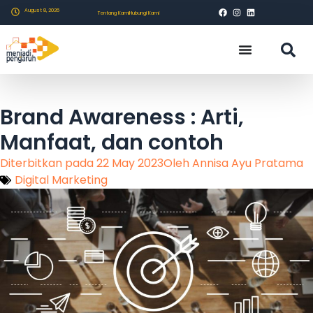
August 8, 2026
Tentang Kami
Hubungi Kami
Brand Awareness : Arti,
Manfaat, dan contoh
Diterbitkan pada
22 May 2023
Oleh
Annisa Ayu Pratama
Digital Marketing