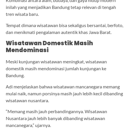
Kombinasi antara alam, budaya, dan gaya hidup modern
inilah yang menjadikan Bandung tetap relevan di tengah
tren wisata baru.
Tempat dimana wisatawan bisa sekaligus bersantai, berfoto,
dan menikmati pengalaman autentik khas Jawa Barat.
Wisatawan Domestik Masih
Mendominasi
Meski kunjungan wisatawan meningkat, wisatawan
domestik masih mendominasi jumlah kunjungan ke
Bandung.
Adi menjelaskan bahwa wisatawan mancanegara memang
mulai naik, namun porsinya masih jauh lebih kecil dibanding
wisatawan nusantara.
“Memang masih jauh perbandingannya. Wisatawan
Nusantara jauh lebih banyak dibanding wisatawan
mancanegara,” ujarnya.