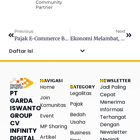
Community
Partner
Previous
Next
Pajak E-Commerce Batal Berlaku Februari 2026, Ini Penjelasannya
Ekonomi Melambat, Purbaya Ingatkan Potensi Gelombang Unjuk Rasa
Daftar Isi
NAVIGASI
NEWSLETTER
Home
Jadi Paling
CATEGORY
PT
Legalitas
Cepat
Join
GARDA
Menerima
Pajak
Komunitas
ISWANTO
Informasi
Bedah
GROUP
Event
Terhangat
Usaha
CV
Dengan
MP Sharing
INFINITY
Newsletter
Business
Artikel
DIGITAL
Menjadi