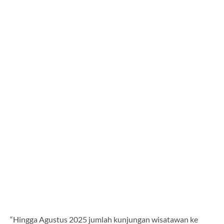
“Hingga Agustus 2025 jumlah kunjungan wisatawan ke