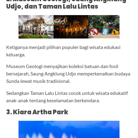
Udjo, dan Taman Lalu Lintas
Ketiganya menjadi pilihan populer bagi wisata edukasi
keluarga.
Museum Geologi menyajikan koleksi batuan dan fosil
bersejarah, Saung Angklung Udjo memperkenalkan budaya
Sunda lewat musik tradisional.
Sedangkan Taman Lalu Lintas cocok untuk wisata edukatif
anak-anak tentang keselamatan berkendara.
3. Kiara Artha Park