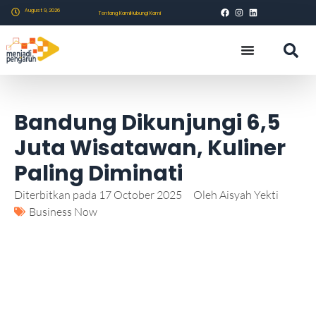
August 9, 2026
Tentang Kami
Hubungi Kami
Bandung Dikunjungi 6,5
Juta Wisatawan, Kuliner
Paling Diminati
Diterbitkan pada
17 October 2025
Oleh
Aisyah Yekti
Business Now