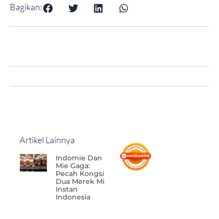
Bagikan:
Artikel Lainnya
Indomie Dan
Mie Gaga:
Pecah Kongsi
Dua Merek Mi
Instan
Indonesia