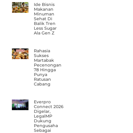
Ide Bisnis
Makanan
Minuman
Sehat Di
Balik Tren
Less Sugar
Ala Gen Z
Rahasia
Sukses
Martabak
Pecenongan
78 Hingga
Punya
Ratusan
Cabang
Everpro
Connect 2026
Digelar,
LegalMP
Dukung
Pengusaha
Sebagai