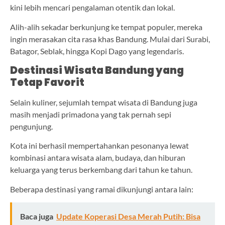
kini lebih mencari pengalaman otentik dan lokal.
Alih-alih sekadar berkunjung ke tempat populer, mereka
ingin merasakan cita rasa khas Bandung. Mulai dari Surabi,
Batagor, Seblak, hingga Kopi Dago yang legendaris.
Destinasi Wisata Bandung yang
Tetap Favorit
Selain kuliner, sejumlah tempat wisata di Bandung juga
masih menjadi primadona yang tak pernah sepi
pengunjung.
Kota ini berhasil mempertahankan pesonanya lewat
kombinasi antara wisata alam, budaya, dan hiburan
keluarga yang terus berkembang dari tahun ke tahun.
Beberapa destinasi yang ramai dikunjungi antara lain:
Baca juga
Update Koperasi Desa Merah Putih: Bisa