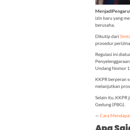
MenjadiPengar
izin baru yang me
berusaha.
Dikutip dari
Simt
prosedur perizin
Regulasi ini dia
Penyelenggaraan
Undang Nomor 11
KKPR berperan se
melanjutkan pros
Selain itu, KKPR
Gedung (PBG).
—
Cara Mendapat
Apa Sa