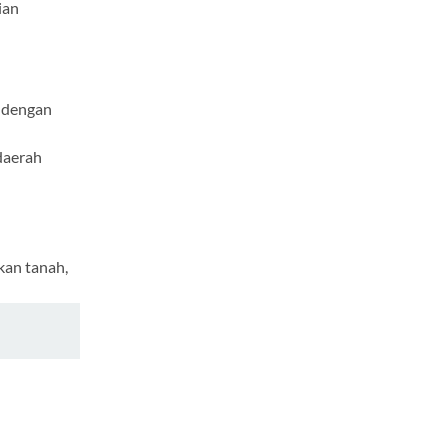
ian
n dengan
daerah
kan tanah,