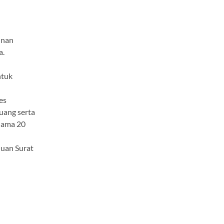
inan
a.
ntuk
es
uang serta
lama 20
huan Surat