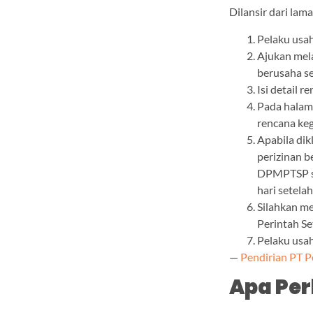
Dilansir dari lam
Pelaku usa
Ajukan mel
berusaha s
Isi detail 
Pada halam
rencana ke
Apabila dik
perizinan 
DPMPTSP se
hari setela
Silahkan me
Perintah Se
Pelaku usa
—
Pendirian PT 
Apa Pe