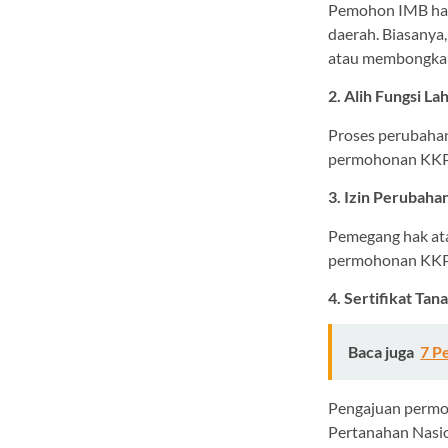
Pemohon IMB har
daerah. Biasany
atau membongka
2. Alih Fungsi La
Proses perubahan
permohonan KKPR
3. Izin Perubaha
Pemegang hak at
permohonan KKPR
4. Sertifikat Tan
Baca juga
7 P
Pengajuan permoh
Pertanahan Nasio