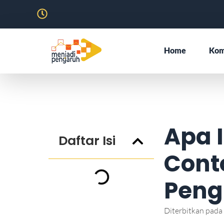
Home
Kom
Apa I
Daftar Isi
Cont
Peng
Diterbitkan pada