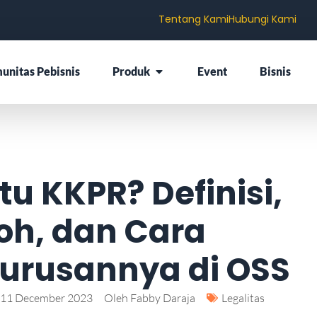
Tentang Kami
Hubungi Kami
unitas Pebisnis
Produk
Event
Bisnis
tu KKPR? Definisi,
oh, dan Cara
urusannya di OSS
11 December 2023
Oleh
Fabby Daraja
Legalitas