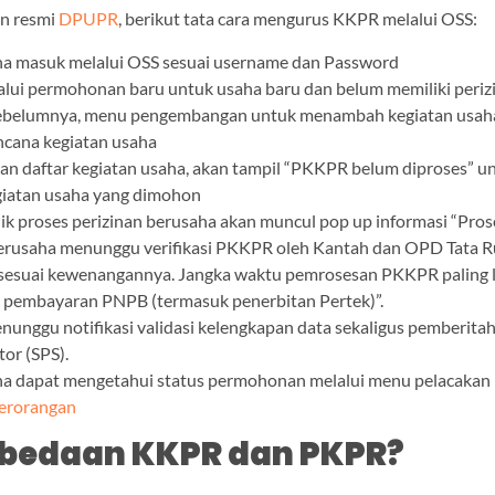
an resmi
DPUPR
, berikut tata cara mengurus KKPR melalui OSS:
ha masuk melalui OSS sesuai username dan Password
alui permohonan baru untuk usaha baru dan belum memiliki periz
ebelumnya, menu pengembangan untuk menambah kegiatan usah
rencana kegiatan usaha
an daftar kegiatan usaha, akan tampil “PKKPR belum diproses” u
giatan usaha yang dimohon
lik proses perizinan berusaha akan muncul pop up informasi “Pros
berusaha menunggu verifikasi PKKPR oleh Kantah dan OPD Tata R
suai kewenangannya. Jangka waktu pemrosesan PKKPR paling 
h pembayaran PNPB (termasuk penerbitan Pertek)”.
nunggu notifikasi validasi kelengkapan data sekaligus pemberita
tor (SPS).
ha dapat mengetahui status permohonan melalui menu pelacakan
Perorangan
rbedaan KKPR dan PKPR?