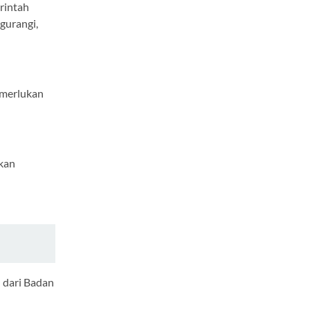
rintah
gurangi,
emerlukan
kan
 dari Badan