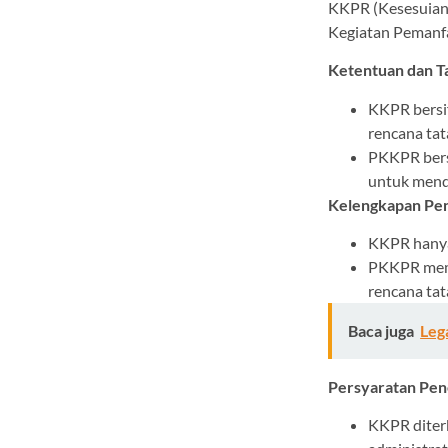
KKPR (Kesesuian
Kegiatan Pemanfa
Ketentuan dan T
KKPR bersif
rencana tat
PKKPR bers
untuk mend
Kelengkapan Pe
KKPR hanya
PKKPR meme
rencana tat
Baca juga
Leg
Persyaratan Pen
KKPR diter