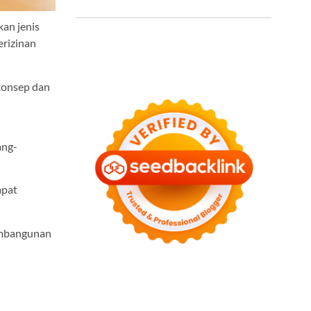
an jenis
erizinan
 konsep dan
ang-
apat
Pembangunan