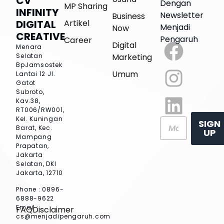
CV
Dengan
MP Sharing
INFINITY
Newsletter
Business
Artikel
DIGITAL
Menjadi
Now
CREATIVE
Pengaruh
Career
Digital
Menara
Marketing
Selatan
BpJamsostek
Umum
Lantai 12
Jl.
Gatot
Subroto,
Kav.38,
RT006/RW001,
Kel. Kuningan
SIGN
Barat, Kec.
UP
Mampang
Prapatan,
Jakarta
Selatan, DKI
Jakarta, 12710
Phone : 0896-
6888-9622
Email :
FAQ
Disclaimer
cs@menjadipengaruh.com