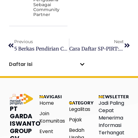
Sebagai
Community
Partner
Previous
Next
5 Berkas Pendirian CV Yang Harus Dipersiapkan Agar Cepat Terbit
Cara Daftar SP-PIRT: Syarat Dan Prosedur Lengkap
Daftar Isi
NAVIGASI
NEWSLETTER
Home
Jadi Paling
CATEGORY
PT
Legalitas
Cepat
Join
GARDA
Menerima
Pajak
Komunitas
ISWANTO
Informasi
Bedah
GROUP
Event
Terhangat
Usaha