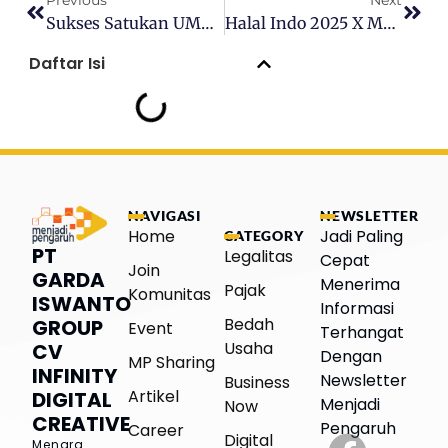
Previous
Next
Sukses Satukan UMKM, Kreator, Dan Komunitas Kreatif Jawa Timur Lewat IDEASIK 2025
Halal Indo 2025 X Menjadi Pengaruh: Tiket VIP & Kopdar Bisnis Gratis
Daftar Isi
NAVIGASI
NEWSLETTER
Home
Jadi Paling
CATEGORY
PT
Legalitas
Cepat
Join
GARDA
Menerima
Pajak
Komunitas
ISWANTO
Informasi
Bedah
GROUP
Event
Terhangat
Usaha
CV
Dengan
MP Sharing
INFINITY
Newsletter
Business
Artikel
DIGITAL
Menjadi
Now
CREATIVE
Pengaruh
Career
Digital
Menara