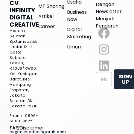
Usaha
CV
Dengan
MP Sharing
INFINITY
Newsletter
Business
Artikel
DIGITAL
Menjadi
Now
CREATIVE
Pengaruh
Career
Digital
Menara
Marketing
Selatan
BpJamsostek
Umum
Lantai 12
Jl.
Gatot
Subroto,
Kav.38,
RT006/RW001,
Kel. Kuningan
SIGN
Barat, Kec.
UP
Mampang
Prapatan,
Jakarta
Selatan, DKI
Jakarta, 12710
Phone : 0896-
6888-9622
Email :
FAQ
Disclaimer
cs@menjadipengaruh.com