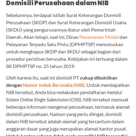
Domisili Perusahaan dalam NIB
Sebelumnya, terdapat istilah Surat Keterangan Domisili
Perusahaan (SKDP) dan Surat Keterangan Domisili Usaha
(SKDU) yang pengurusannya diatur oleh Pemerintah
Daerah. Akan tetapi, saat ini, Dinas
Penanaman Modal
dan
Pelayanan Terpadu Satu Pintu (DPMPTSP) memutuskan
untuk menghapus SKDP dan SKDU sebagai bagian dari
prosedur perizinan berusaha. Kebijakan ini tertuang dalam
SK DPMPTSP no. 25 tahun 2019.
Oleh karena itu, saat ini domisili PT
cukup dibuktikan
dengan
Nomor Induk Berusaha (NIB)
. Untuk mendapatkan
NIB tersebut, Anda bisa melakukan pendaftaran melalui
Sistem Online Single Submission
(OSS). NIB tersebut memuat
beberapa informasi mengenai perusahaan, termasuk alamat
domisili perusahaan. Namun yang perlu diingat, domisili
dalam NIB tersebut adalah alamat yang tercantum dalam
anggaran dasar yang juga merupakan alamat kantor pusat.
Untuk kantor cabang, tidak perlu memiliki NIB tersendiri.