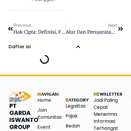
Previous
Next
Hak Cipta: Definisi, Fungsi, Dan Masa Berlaku
Alur Dan Persyaratan Daftar SP-PIRT
Daftar Isi
NAVIGASI
NEWSLETTER
Home
Jadi Paling
CATEGORY
PT
Legalitas
Cepat
Join
GARDA
Menerima
Pajak
Komunitas
ISWANTO
Informasi
Bedah
GROUP
Event
Terhangat