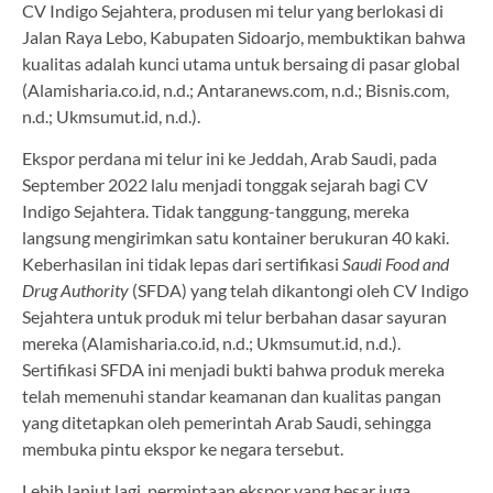
CV Indigo Sejahtera, produsen mi telur yang berlokasi di
Jalan Raya Lebo, Kabupaten Sidoarjo, membuktikan bahwa
kualitas adalah kunci utama untuk bersaing di pasar global
(Alamisharia.co.id, n.d.; Antaranews.com, n.d.; Bisnis.com,
n.d.; Ukmsumut.id, n.d.).
Ekspor perdana mi telur ini ke Jeddah, Arab Saudi, pada
September 2022 lalu menjadi tonggak sejarah bagi CV
Indigo Sejahtera. Tidak tanggung-tanggung, mereka
langsung mengirimkan satu kontainer berukuran 40 kaki.
Keberhasilan ini tidak lepas dari sertifikasi
Saudi Food and
Drug Authority
(SFDA) yang telah dikantongi oleh CV Indigo
Sejahtera untuk produk mi telur berbahan dasar sayuran
mereka (Alamisharia.co.id, n.d.; Ukmsumut.id, n.d.).
Sertifikasi SFDA ini menjadi bukti bahwa produk mereka
telah memenuhi standar keamanan dan kualitas pangan
yang ditetapkan oleh pemerintah Arab Saudi, sehingga
membuka pintu ekspor ke negara tersebut.
Lebih lanjut lagi, permintaan ekspor yang besar juga