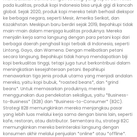
pada kualitas, produk kopi Indonesia bisa unjuk gigi di kancah
global. Sejak 2020, produk kopi mereka telah berhasil diekspor
ke berbagai negara, seperti Mesir, Amerika Serikat, dan
Kazakhstan. Meskipun baru berdiri sejak 2019, Bepahkupi tidak
main-main dalam menjaga kualitas produknya. Mereka
menjalin kerja sama langsung dengan para petani kopi dari
berbagai daerah penghasil kopi terbaik di Indonesia, seperti
Lintong, Gayo, dan Wamena. Dengan melibatkan petani
secara langsung, Bepahkupi tidak hanya mendapatkan biji
kopi berkualitas tinggi, tetapi juga turut berkontribusi dalam
meningkatkan kesejahteraan petani. Bepahkupi
menawarkan tiga jenis produk utama yang menjadi andalan
mereka, yaitu kopi bubuk, *roasted beans*, dan *grind
beans*. Untuk memasarkan produknya, mereka
menggunakan dua pendekatan sekaligus, yaitu *Business-
to-Business* (B2B) dan *Business-to-Consumer* (B2C).
Strategi B2B memungkinkan mereka menjangkau pasar
yang lebih luas melalui kerja sama dengan bisnis lain, seperti
kafe, restoran, atau distributor. Sementara itu, strategi B2C
memungkinkan mereka berinteraksi langsung dengan
konsumen akhir melalui penjualan *online* atau *offline*.