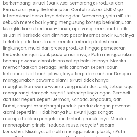
berkembang. siPutri (Batik Asal Semarang): Produksi dan
Pemasaran yang Berkelanjutan Contoh sukses UMKM go
internasional berikutnya datang dari Semarang, yaitu siPutri,
sebuah merek batik yang mengusung konsep berkelanjutan.
Mungkin kamu bertanya-tanya, apa yang membuat batik
siPutri ini berbeda dan diminati pasar internasional? Kuncinya
terletak pada komitmen mereka terhadap kelestarian
lingkungan, mulai dari proses produksi hingga pemasaran.
Berbeda dengan batik pada umumnya, siPutri menggunakan
bahan pewarna alami dalam setiap helai kainnya. Mereka
memanfaatkan berbagai jenis tanaman seperti daun
ketapang, kulit buah jolawe, kayu tingi, dan mahoni. Dengan
menggunakan pewarna alami, siPutri tidak hanya
menghasilkan warna-warna yang indah dan unik, tetapi juga
mengurangi dampak negatif terhadap lingkungan. Pembeli
dari luar negeri, seperti Jerman, Kanada, Singapura, dan
Dubai, sangat menghargai produk-produk dengan pewarna
alami seperti ini. Tidak hanya itu, siPutri juga sangat
memperhatikan pengelolaan limbah produksinya. Mereka
menerapkan prinsip *reduce, reuse, recycle* secara
konsisten. Misalnya, alih-alih menggunakan plastik, siPutri