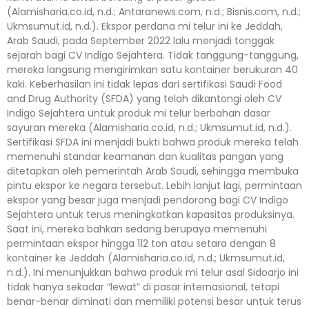
(Alamisharia.co.id, n.d.; Antaranews.com, n.d.; Bisnis.com, n.d.;
Ukmsumut.id, n.d.). Ekspor perdana mi telur ini ke Jeddah,
Arab Saudi, pada September 2022 lalu menjadi tonggak
sejarah bagi CV Indigo Sejahtera. Tidak tanggung-tanggung,
mereka langsung mengirimkan satu kontainer berukuran 40
kaki. Keberhasilan ini tidak lepas dari sertifikasi Saudi Food
and Drug Authority (SFDA) yang telah dikantongi oleh CV
Indigo Sejahtera untuk produk mi telur berbahan dasar
sayuran mereka (Alamisharia.co.id, n.d.; Ukmsumut.id, n.d.).
Sertifikasi SFDA ini menjadi bukti bahwa produk mereka telah
memenuhi standar keamanan dan kualitas pangan yang
ditetapkan oleh pemerintah Arab Saudi, sehingga membuka
pintu ekspor ke negara tersebut. Lebih lanjut lagi, permintaan
ekspor yang besar juga menjadi pendorong bagi CV Indigo
Sejahtera untuk terus meningkatkan kapasitas produksinya.
Saat ini, mereka bahkan sedang berupaya memenuhi
permintaan ekspor hingga 112 ton atau setara dengan 8
kontainer ke Jeddah (Alamisharia.co.id, n.d.; Ukmsumut.id,
n.d.). Ini menunjukkan bahwa produk mi telur asal Sidoarjo ini
tidak hanya sekadar “lewat” di pasar internasional, tetapi
benar-benar diminati dan memiliki potensi besar untuk terus