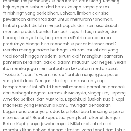
memilih tas pembungkus dari kertas daur ulang. Kancing
bajunya pun terbuat dari batok kelapa tanpa proses
*finishing* yang berlebihan. Bahkan, limbah cair sisa
pewarnaan dimanfaatkan untuk menyiram tanaman,
limbah padat diolah menjadi pupuk, dan kain sisa diubah
menjadi produk bernilai tambah seperti tas, masker, dan
barang lainnya. Lalu, bagaimana siPutri memasarkan
produknya hingga bisa menembus pasar internasional?
Mereka menggunakan berbagai saluran, mulai dari yang
tradisional hingga modern. siPutri aktif mengikuti pameran-
pameran kerajinan, baik di dalam maupun luar negeri. Selain
itu, mereka juga memanfaatkan kekuatan media sosial,
*website*, dan *e-commerce* untuk menjangkau pasar
yang lebih luas. Dengan strategi pemasaran yang
komprehensif ini, siPutri berhasil menarik perhatian pembeli
dari berbagai negara, termasuk Malaysia, Singapura, Jepang,
Amerika Serikat, dan Australia. Bepahkupi (Bekah Kupi): Kopi
Indonesia yang Mendunia Kamu mungkin penasaran,
bagaimana caranya produk kopi lokal bisa bersaing di pasar
internasional? Bepahkupi, atau yang lebih dikenal dengan
Bekah Kupi, punya jawabannya. UMKM asal Jakarta ini
membuktikan bahwa dengan strategi yang tepat dan fokus