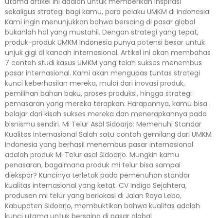
utama artikel ini adalah untuk memberikan inspirasi
sekaligus strategi bagi kamu, para pelaku UMKM di Indonesia.
Kami ingin menunjukkan bahwa bersaing di pasar global
bukanlah hal yang mustahil. Dengan strategi yang tepat,
produk-produk UMKM Indonesia punya potensi besar untuk
unjuk gigi di kancah internasional. Artikel ini akan membahas
7 contoh studi kasus UMKM yang telah sukses menembus
pasar internasional. Kami akan mengupas tuntas strategi
kunci keberhasilan mereka, mulai dari inovasi produk,
pemilihan bahan baku, proses produksi, hingga strategi
pemasaran yang mereka terapkan. Harapannya, kamu bisa
belajar dari kisah sukses mereka dan menerapkannya pada
bisnismu sendiri. Mi Telur Asal Sidoarjo: Memenuhi Standar
Kualitas Internasional Salah satu contoh gemilang dari UMKM
Indonesia yang berhasil menembus pasar internasional
adalah produk Mi Telur asal Sidoarjo. Mungkin kamu
penasaran, bagaimana produk mi telur bisa sampai
diekspor? Kuncinya terletak pada pemenuhan standar
kualitas internasional yang ketat. CV Indigo Sejahtera,
produsen mi telur yang berlokasi di Jalan Raya Lebo,
Kabupaten Sidoarjo, membuktikan bahwa kualitas adalah
kunci utama untuk bersaing di pasar global