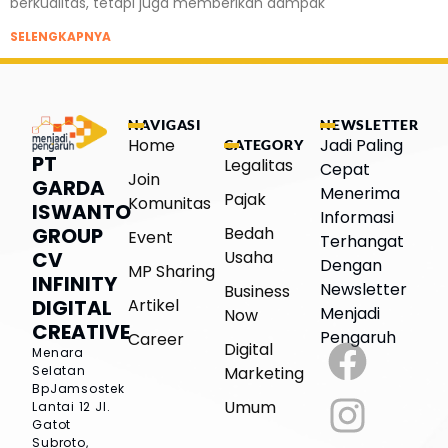
berkualitas, tetapi juga memberikan dampak
SELENGKAPNYA
NAVIGASI
NEWSLETTER
Home
Jadi Paling
CATEGORY
PT
Legalitas
Cepat
Join
GARDA
Menerima
Pajak
Komunitas
ISWANTO
Informasi
Bedah
GROUP
Event
Terhangat
Usaha
CV
Dengan
MP Sharing
INFINITY
Newsletter
Business
Artikel
DIGITAL
Menjadi
Now
CREATIVE
Pengaruh
Career
Digital
Menara
Marketing
Selatan
BpJamsostek
Umum
Lantai 12
Jl.
Gatot
Subroto,