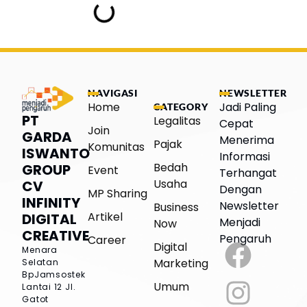
NAVIGASI
NEWSLETTER
Home
Jadi Paling
CATEGORY
PT
Legalitas
Cepat
Join
GARDA
Menerima
Pajak
Komunitas
ISWANTO
Informasi
Bedah
GROUP
Event
Terhangat
Usaha
CV
Dengan
MP Sharing
INFINITY
Newsletter
Business
Artikel
DIGITAL
Menjadi
Now
CREATIVE
Pengaruh
Career
Digital
Menara
Marketing
Selatan
BpJamsostek
Umum
Lantai 12
Jl.
Gatot