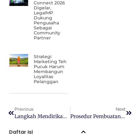
Connect 2026
Digelar,
LegalMP
Dukung
Pengusaha
Sebagai
Community
Partner
Strategi
Marketing Teh
Pucuk Harum
Membangun
Loyalitas
Pelanggan
Previous
Next
Langkah Mendirikan Yayasan Amal Yang Legal Dan Menginspirasi
Prosedur Pembuatan SNI Beserta Manfaatnya Untuk Bisnis
Daftar Isi