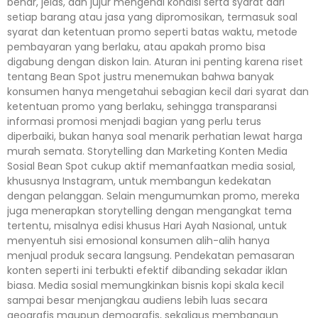
benar, jelas, dan jujur mengenai kondisi serta syarat dari
setiap barang atau jasa yang dipromosikan, termasuk soal
syarat dan ketentuan promo seperti batas waktu, metode
pembayaran yang berlaku, atau apakah promo bisa
digabung dengan diskon lain. Aturan ini penting karena riset
tentang Bean Spot justru menemukan bahwa banyak
konsumen hanya mengetahui sebagian kecil dari syarat dan
ketentuan promo yang berlaku, sehingga transparansi
informasi promosi menjadi bagian yang perlu terus
diperbaiki, bukan hanya soal menarik perhatian lewat harga
murah semata. Storytelling dan Marketing Konten Media
Sosial Bean Spot cukup aktif memanfaatkan media sosial,
khususnya Instagram, untuk membangun kedekatan
dengan pelanggan. Selain mengumumkan promo, mereka
juga menerapkan storytelling dengan mengangkat tema
tertentu, misalnya edisi khusus Hari Ayah Nasional, untuk
menyentuh sisi emosional konsumen alih-alih hanya
menjual produk secara langsung. Pendekatan pemasaran
konten seperti ini terbukti efektif dibanding sekadar iklan
biasa. Media sosial memungkinkan bisnis kopi skala kecil
sampai besar menjangkau audiens lebih luas secara
geografis maupun demografis, sekaligus membangun