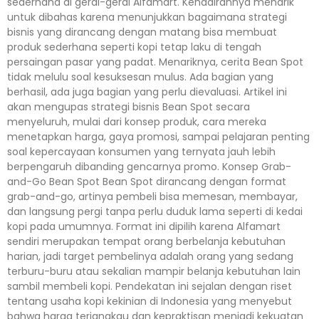
sederhana di gerai-gerai Alfamart. Kehadirannya menarik
untuk dibahas karena menunjukkan bagaimana strategi
bisnis yang dirancang dengan matang bisa membuat
produk sederhana seperti kopi tetap laku di tengah
persaingan pasar yang padat. Menariknya, cerita Bean Spot
tidak melulu soal kesuksesan mulus. Ada bagian yang
berhasil, ada juga bagian yang perlu dievaluasi. Artikel ini
akan mengupas strategi bisnis Bean Spot secara
menyeluruh, mulai dari konsep produk, cara mereka
menetapkan harga, gaya promosi, sampai pelajaran penting
soal kepercayaan konsumen yang ternyata jauh lebih
berpengaruh dibanding gencarnya promo. Konsep Grab-
and-Go Bean Spot Bean Spot dirancang dengan format
grab-and-go, artinya pembeli bisa memesan, membayar,
dan langsung pergi tanpa perlu duduk lama seperti di kedai
kopi pada umumnya. Format ini dipilih karena Alfamart
sendiri merupakan tempat orang berbelanja kebutuhan
harian, jadi target pembelinya adalah orang yang sedang
terburu-buru atau sekalian mampir belanja kebutuhan lain
sambil membeli kopi. Pendekatan ini sejalan dengan riset
tentang usaha kopi kekinian di Indonesia yang menyebut
bahwa harga terjangkau dan kepraktisan menjadi kekuatan