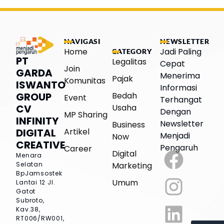
NAVIGASI
NEWSLETTER
Home
Jadi Paling
CATEGORY
PT
Legalitas
Cepat
Join
GARDA
Menerima
Pajak
Komunitas
ISWANTO
Informasi
Bedah
GROUP
Event
Terhangat
Usaha
CV
Dengan
MP Sharing
INFINITY
Newsletter
Business
Artikel
DIGITAL
Menjadi
Now
CREATIVE
Pengaruh
Career
Digital
Menara
Marketing
Selatan
BpJamsostek
Umum
Lantai 12
Jl.
Gatot
Subroto,
Kav.38,
RT006/RW001,