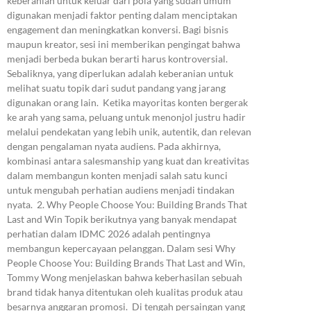
keberanian untuk keluar dari pola yang sudah umum
digunakan menjadi faktor penting dalam menciptakan
engagement dan meningkatkan konversi. Bagi bisnis
maupun kreator, sesi ini memberikan pengingat bahwa
menjadi berbeda bukan berarti harus kontroversial.
Sebaliknya, yang diperlukan adalah keberanian untuk
melihat suatu topik dari sudut pandang yang jarang
digunakan orang lain. Ketika mayoritas konten bergerak
ke arah yang sama, peluang untuk menonjol justru hadir
melalui pendekatan yang lebih unik, autentik, dan relevan
dengan pengalaman nyata audiens. Pada akhirnya,
kombinasi antara salesmanship yang kuat dan kreativitas
dalam membangun konten menjadi salah satu kunci
untuk mengubah perhatian audiens menjadi tindakan
nyata. 2. Why People Choose You: Building Brands That
Last and Win Topik berikutnya yang banyak mendapat
perhatian dalam IDMC 2026 adalah pentingnya
membangun kepercayaan pelanggan. Dalam sesi Why
People Choose You: Building Brands That Last and Win,
Tommy Wong menjelaskan bahwa keberhasilan sebuah
brand tidak hanya ditentukan oleh kualitas produk atau
besarnya anggaran promosi. Di tengah persaingan yang