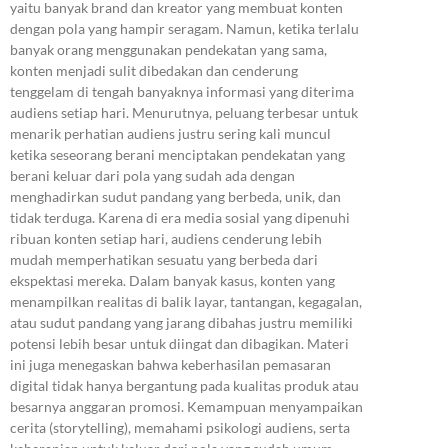
yaitu banyak brand dan kreator yang membuat konten
dengan pola yang hampir seragam. Namun, ketika terlalu
banyak orang menggunakan pendekatan yang sama,
konten menjadi sulit dibedakan dan cenderung
tenggelam di tengah banyaknya informasi yang diterima
audiens setiap hari. Menurutnya, peluang terbesar untuk
menarik perhatian audiens justru sering kali muncul
ketika seseorang berani menciptakan pendekatan yang
berani keluar dari pola yang sudah ada dengan
menghadirkan sudut pandang yang berbeda, unik, dan
tidak terduga. Karena di era media sosial yang dipenuhi
ribuan konten setiap hari, audiens cenderung lebih
mudah memperhatikan sesuatu yang berbeda dari
ekspektasi mereka. Dalam banyak kasus, konten yang
menampilkan realitas di balik layar, tantangan, kegagalan,
atau sudut pandang yang jarang dibahas justru memiliki
potensi lebih besar untuk diingat dan dibagikan. Materi
ini juga menegaskan bahwa keberhasilan pemasaran
digital tidak hanya bergantung pada kualitas produk atau
besarnya anggaran promosi. Kemampuan menyampaikan
cerita (storytelling), memahami psikologi audiens, serta