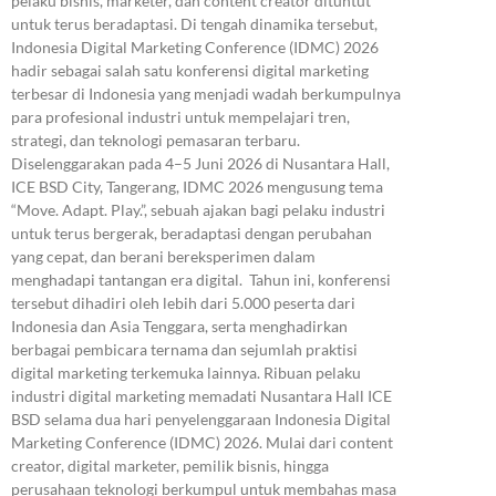
pelaku bisnis, marketer, dan content creator dituntut
untuk terus beradaptasi. Di tengah dinamika tersebut,
Indonesia Digital Marketing Conference (IDMC) 2026
hadir sebagai salah satu konferensi digital marketing
terbesar di Indonesia yang menjadi wadah berkumpulnya
para profesional industri untuk mempelajari tren,
strategi, dan teknologi pemasaran terbaru.
Diselenggarakan pada 4–5 Juni 2026 di Nusantara Hall,
ICE BSD City, Tangerang, IDMC 2026 mengusung tema
“Move. Adapt. Play.”, sebuah ajakan bagi pelaku industri
untuk terus bergerak, beradaptasi dengan perubahan
yang cepat, dan berani bereksperimen dalam
menghadapi tantangan era digital. Tahun ini, konferensi
tersebut dihadiri oleh lebih dari 5.000 peserta dari
Indonesia dan Asia Tenggara, serta menghadirkan
berbagai pembicara ternama dan sejumlah praktisi
digital marketing terkemuka lainnya. Ribuan pelaku
industri digital marketing memadati Nusantara Hall ICE
BSD selama dua hari penyelenggaraan Indonesia Digital
Marketing Conference (IDMC) 2026. Mulai dari content
creator, digital marketer, pemilik bisnis, hingga
perusahaan teknologi berkumpul untuk membahas masa