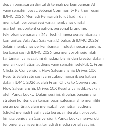
depan pemasaran digital di tengah perkembangan AI
yang semakin pesat. Sebagai Community Partner resmi
IDMC 2026, Menjadi Pengaruh turut hadir dan
mengikuti berbagai sesi yang membahas digital
marketing, content creation, personal branding,
teknologi pemasaran (MarTech), hingga pengembangan
komunitas. Ada Apa Saja yang Dibahas di IDMC 2026?
Selain membahas perkembangan industri secara umum,
berbagai sesi di IDMC 2026 juga menyoroti sejumlah
tantangan yang saat ini dihadapi bisnis dan kreator dalam
menarik perhatian audiens yang semakin selektif. 1. From
Clicks to Conversion: How Salesmanship Drives 10X
Results Salah satu sesi yang cukup menarik perhatian
dalam IDMC 2026 adalah From Clicks to Conversion:
How Salesmanship Drives 10X Results yang dibawakan
oleh Panca Lucky. Dalam sesi ini, dibahas bagaimana
strategi konten dan kemampuan salesmanship memiliki
peran penting dalam mengubah perhatian audiens
(clicks) menjadi hasil nyata berupa interaksi, prospek,
hingga penjualan (conversion). Panca Lucky menyoroti
fenomena yang sering terjadi di media sosial saat ini,