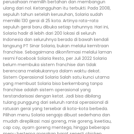
perusahaan memilih bertahan dan membangun
ulang dari nol. Ketangguhan itu terbukti. Pada 2008,
sepuluh tahun setelah kerusuhan, Solaria sudah
memiliki 130 gerai di 25 kota. Artinya rata-rata
sepuluh gerai baru dibuka setiap tahunnya. Hari ini,
Solaria hadir di lebih dari 200 lokasi di seluruh
Indonesia dan seluruhnya berada di bawah kendali
langsung PT Sinar Solaria, bukan melalui kemitraan
franchise. Sebagaimana dikonfirmasi melalui laman
resmi Facebook Solaria Resto, per Juli 2022 Solaria
belum membuka sistem franchise dan tidak
berencana melakukannya dalam waktu dekat.
Sistem Operasional Solaria Salah satu kunci utama
yang membuat Solaria bisa berkembang tanpa
franchise adalah sistem operasional yang
terstandarisasi dengan ketat. Jadi bisa dibilang
tulang punggung dari seluruh rantai operasional di
ratusan gerai yang tersebar di kota-kota berbeda.
Pilihan menu Solaria sengaja dibuat sederhana dan
mudah direplikasi: nasi goreng, mie goreng, kwetiau,
cap cay, ayam goreng mentega, hingga beberapa
menu bertema masakan barat seperti chicken