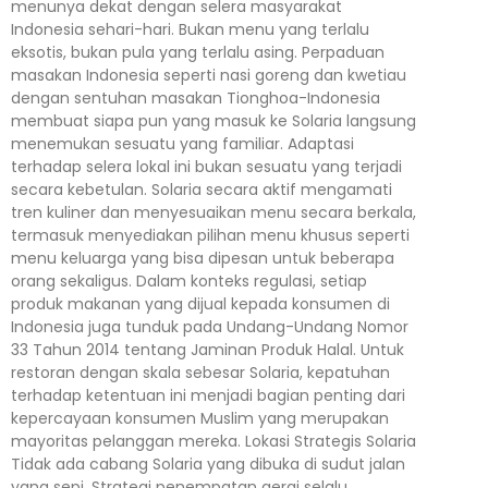
menunya dekat dengan selera masyarakat
Indonesia sehari-hari. Bukan menu yang terlalu
eksotis, bukan pula yang terlalu asing. Perpaduan
masakan Indonesia seperti nasi goreng dan kwetiau
dengan sentuhan masakan Tionghoa-Indonesia
membuat siapa pun yang masuk ke Solaria langsung
menemukan sesuatu yang familiar. Adaptasi
terhadap selera lokal ini bukan sesuatu yang terjadi
secara kebetulan. Solaria secara aktif mengamati
tren kuliner dan menyesuaikan menu secara berkala,
termasuk menyediakan pilihan menu khusus seperti
menu keluarga yang bisa dipesan untuk beberapa
orang sekaligus. Dalam konteks regulasi, setiap
produk makanan yang dijual kepada konsumen di
Indonesia juga tunduk pada Undang-Undang Nomor
33 Tahun 2014 tentang Jaminan Produk Halal. Untuk
restoran dengan skala sebesar Solaria, kepatuhan
terhadap ketentuan ini menjadi bagian penting dari
kepercayaan konsumen Muslim yang merupakan
mayoritas pelanggan mereka. Lokasi Strategis Solaria
Tidak ada cabang Solaria yang dibuka di sudut jalan
yang sepi. Strategi penempatan gerai selalu