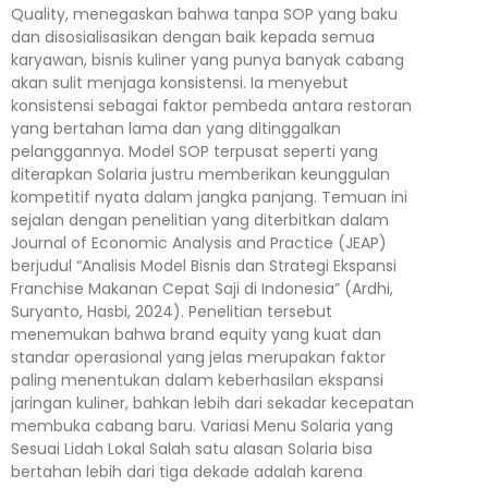
Quality, menegaskan bahwa tanpa SOP yang baku
dan disosialisasikan dengan baik kepada semua
karyawan, bisnis kuliner yang punya banyak cabang
akan sulit menjaga konsistensi. Ia menyebut
konsistensi sebagai faktor pembeda antara restoran
yang bertahan lama dan yang ditinggalkan
pelanggannya. Model SOP terpusat seperti yang
diterapkan Solaria justru memberikan keunggulan
kompetitif nyata dalam jangka panjang. Temuan ini
sejalan dengan penelitian yang diterbitkan dalam
Journal of Economic Analysis and Practice (JEAP)
berjudul “Analisis Model Bisnis dan Strategi Ekspansi
Franchise Makanan Cepat Saji di Indonesia” (Ardhi,
Suryanto, Hasbi, 2024). Penelitian tersebut
menemukan bahwa brand equity yang kuat dan
standar operasional yang jelas merupakan faktor
paling menentukan dalam keberhasilan ekspansi
jaringan kuliner, bahkan lebih dari sekadar kecepatan
membuka cabang baru. Variasi Menu Solaria yang
Sesuai Lidah Lokal Salah satu alasan Solaria bisa
bertahan lebih dari tiga dekade adalah karena