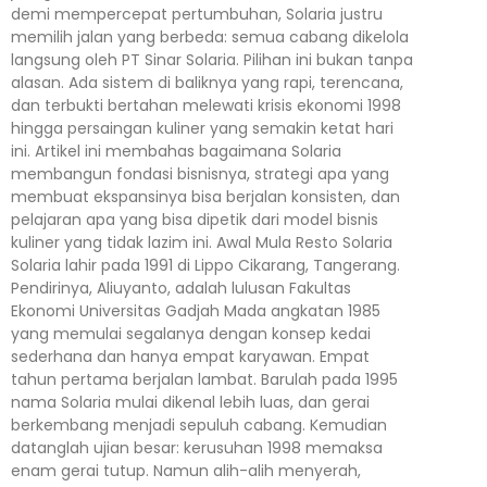
demi mempercepat pertumbuhan, Solaria justru
memilih jalan yang berbeda: semua cabang dikelola
langsung oleh PT Sinar Solaria. Pilihan ini bukan tanpa
alasan. Ada sistem di baliknya yang rapi, terencana,
dan terbukti bertahan melewati krisis ekonomi 1998
hingga persaingan kuliner yang semakin ketat hari
ini. Artikel ini membahas bagaimana Solaria
membangun fondasi bisnisnya, strategi apa yang
membuat ekspansinya bisa berjalan konsisten, dan
pelajaran apa yang bisa dipetik dari model bisnis
kuliner yang tidak lazim ini. Awal Mula Resto Solaria
Solaria lahir pada 1991 di Lippo Cikarang, Tangerang.
Pendirinya, Aliuyanto, adalah lulusan Fakultas
Ekonomi Universitas Gadjah Mada angkatan 1985
yang memulai segalanya dengan konsep kedai
sederhana dan hanya empat karyawan. Empat
tahun pertama berjalan lambat. Barulah pada 1995
nama Solaria mulai dikenal lebih luas, dan gerai
berkembang menjadi sepuluh cabang. Kemudian
datanglah ujian besar: kerusuhan 1998 memaksa
enam gerai tutup. Namun alih-alih menyerah,