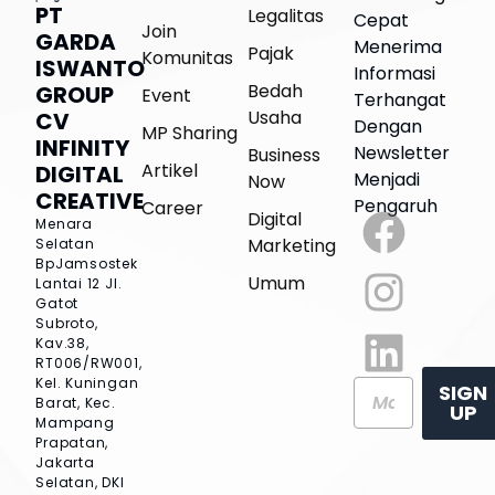
PT
Legalitas
Cepat
Join
GARDA
Menerima
Pajak
Komunitas
ISWANTO
Informasi
Bedah
GROUP
Event
Terhangat
Usaha
CV
Dengan
MP Sharing
INFINITY
Newsletter
Business
Artikel
DIGITAL
Menjadi
Now
CREATIVE
Pengaruh
Career
Digital
Menara
Marketing
Selatan
BpJamsostek
Umum
Lantai 12
Jl.
Gatot
Subroto,
Kav.38,
RT006/RW001,
Kel. Kuningan
SIGN
Barat, Kec.
UP
Mampang
Prapatan,
Jakarta
Selatan, DKI