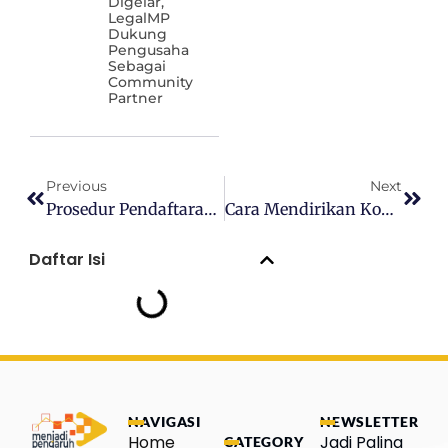
Digelar,
LegalMP
Dukung
Pengusaha
Sebagai
Community
Partner
Previous
Next
Prosedur Pendaftaran Merek: Apa Saja Yang Diperiksa?
Cara Mendirikan Koperasi Simpan Pinjam: Prosedur Lengkap
Daftar Isi
NAVIGASI
NEWSLETTER
Home
Jadi Paling
CATEGORY