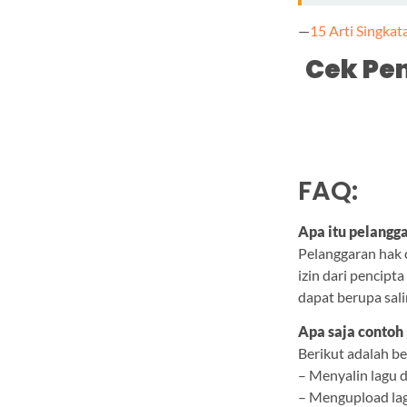
—
15 Arti Singkat
Cek Pe
FAQ:
Apa itu pelangga
Pelanggaran hak 
izin dari pencipt
dapat berupa sali
Apa saja contoh 
Berikut adalah b
– Menyalin lagu d
– Mengupload lagu