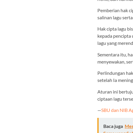
Pemberian hak c
salinan lagu sert
Hak cipta lagu b
kepada pencipta
lagu yang meren
Sementara itu, h
menyewakan, sert
Perlindungan hak
setelah Ia mening
Aturan ini bertu
ciptaan lagu ters
—
SBU dan NIB Ap
Baca juga
Mem