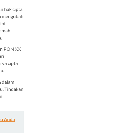
n hak cipta
an mengubah
ini
kamah
.
aan PON XX
ari
rya cipta
u.
n dalam
u. Tindakan
an
lu Anda