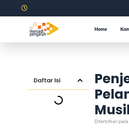
Home
Kom
Penj
Daftar Isi
Pela
Musi
Diterbitkan pada