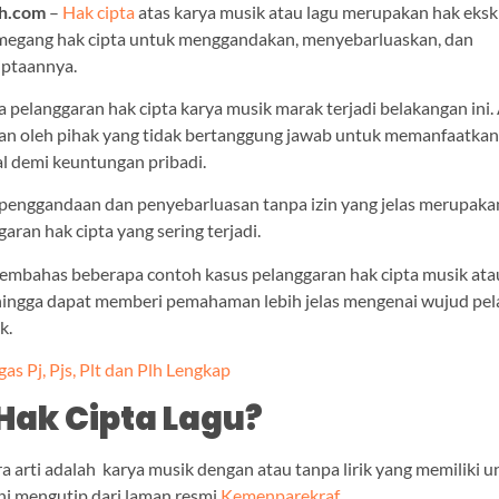
uh.com
–
Hak cipta
atas karya musik atau lagu merupakan hak ekskl
megang hak cipta untuk menggandakan, menyebarluaskan, dan
ptaannya.
pelanggaran hak cipta karya musik marak terjadi belakangan ini
kan oleh pihak yang tidak bertanggung jawab untuk memanfaatkan
al demi keuntungan pribadi.
 penggandaan dan penyebarluasan tanpa izin yang jelas merupaka
garan hak cipta yang sering terjadi.
 membahas beberapa contoh kasus pelanggaran hak cipta musik ata
hingga dapat memberi pemahaman lebih jelas mengenai wujud pe
k.
gas Pj, Pjs, Plt dan Plh Lengkap
 Hak Cipta Lagu?
ra arti adalah karya musik dengan atau tanpa lirik yang memiliki u
ni mengutip dari laman resmi
Kemenparekraf
.