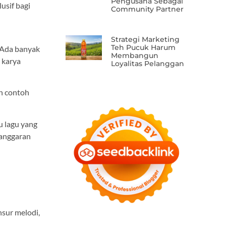
Pengusaha Sebagai
usif bagi
Community Partner
Strategi Marketing
Teh Pucuk Harum
. Ada banyak
Membangun
 karya
Loyalitas Pelanggan
n contoh
u lagu yang
langgaran
nsur melodi,