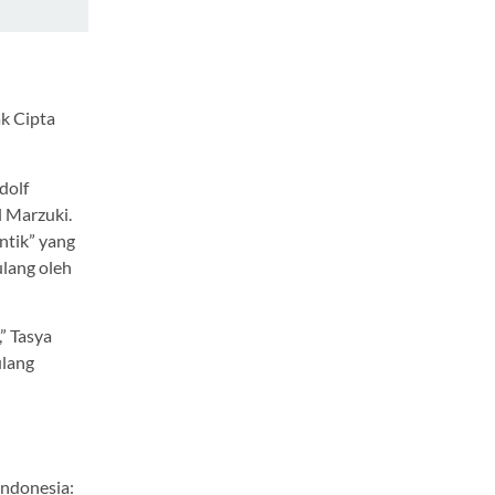
k Cipta
dolf
l Marzuki.
antik” yang
ulang oleh
” Tasya
ulang
Indonesia: