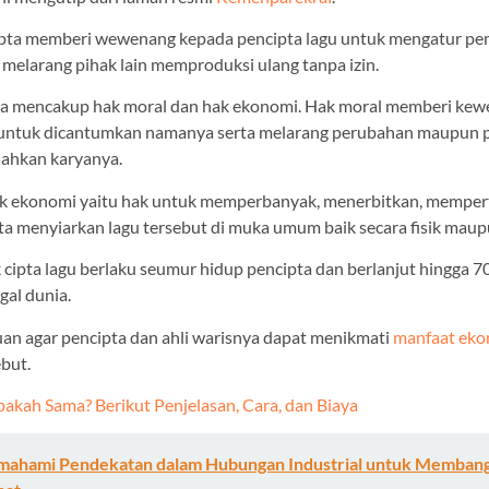
ipta memberi wewenang kepada pencipta lagu untuk mengatur p
a melarang pihak lain memproduksi ulang tanpa izin.
isa mencakup hak moral dan hak ekonomi. Hak moral memberi ke
 untuk dicantumkan namanya serta melarang perubahan maupun
dahkan karyanya.
ak ekonomi yaitu hak untuk memperbanyak, menerbitkan, memper
a menyiarkan lagu tersebut di muka umum baik secara fisik maupu
 cipta lagu berlaku seumur hidup pencipta dan berlanjut hingga 7
gal dunia.
juan agar pencipta dan ahli warisnya dapat menikmati
manfaat ek
ebut.
akah Sama? Berikut Penjelasan, Cara, dan Biaya
ahami Pendekatan dalam Hubungan Industrial untuk Membang