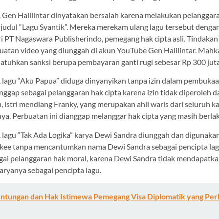
 Gen Halilintar dinyatakan bersalah karena melakukan pelanggara
rjudul “Lagu Syantik”. Mereka merekam ulang lagu tersebut deng
dari PT Nagaswara Publisherindo, pemegang hak cipta asli. Tindakan 
atan video yang diunggah di akun YouTube Gen Halilintar. Mah
tuhkan sanksi berupa pembayaran ganti rugi sebesar Rp 300 juta
 lagu “Aku Papua” diduga dinyanyikan tanpa izin dalam pembuk
anggap sebagai pelanggaran hak cipta karena izin tidak diperoleh d
istri mendiang Franky, yang merupakan ahli waris dari seluruh ka
a. Perbuatan ini dianggap melanggar hak cipta yang masih berlak
 lagu “Tak Ada Logika” karya Dewi Sandra diunggah dan digunaka
Likee tanpa mencantumkan nama Dewi Sandra sebagai pencipta lag
agai pelanggaran hak moral, karena Dewi Sandra tidak mendapatk
aryanya sebagai pencipta lagu.
ntungan dan Hak Istimewa Pemegang Visa Diplomatik yang Per