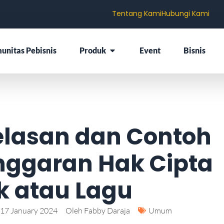
Tentang Kami
Hubungi Kami
unitas Pebisnis
Produk
Event
Bisnis
elasan dan Contoh
nggaran Hak Cipta
k atau Lagu
17 January 2024
Oleh
Fabby Daraja
Umum