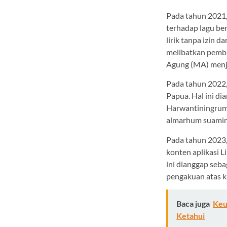
Pada tahun 2021,
terhadap lagu be
lirik tanpa izin 
melibatkan pembu
Agung (MA) menja
Pada tahun 2022,
Papua. Hal ini di
Harwantiningrum, 
almarhum suaminy
Pada tahun 2023,
konten aplikasi 
ini dianggap seb
pengakuan atas k
Baca juga
Keu
Ketahui