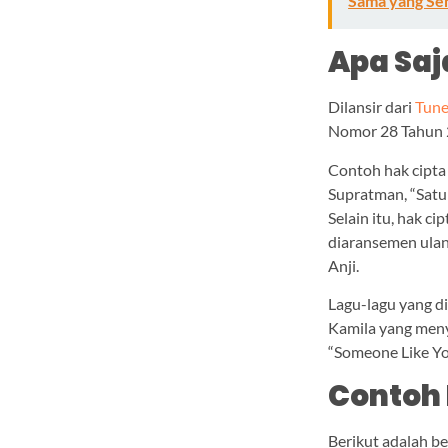
Sama yang Se
Apa Saj
Dilansir dari
Tune
Nomor 28 Tahun
Contoh hak cipta 
Supratman, “Satu
Selain itu, hak c
diaransemen ulan
Anji.
Lagu-lagu yang di
Kamila yang meny
“Someone Like Yo
Contoh 
Berikut adalah be