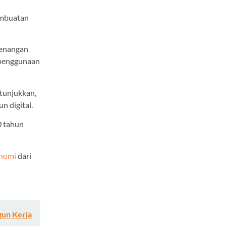
embuatan
wenangan
 penggunaan
tunjukkan,
n digital.
0 tahun
onomi
dari
un Kerja