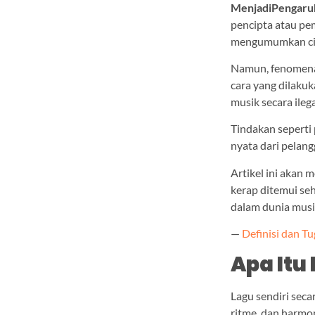
MenjadiPengar
pencipta atau pe
mengumumkan ci
Namun, fenomena 
cara yang dilaku
musik secara ileg
Tindakan seperti
nyata dari pelang
Artikel ini akan
kerap ditemui se
dalam dunia musi
—
Definisi dan Tu
Apa Itu
Lagu sendiri seca
ritme, dan harmo