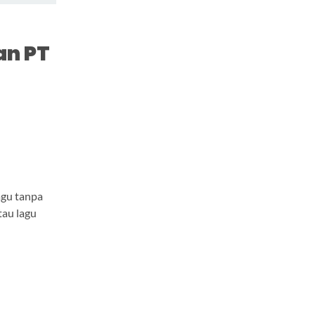
an PT
agu tanpa
tau lagu