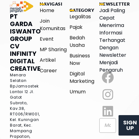
NAVIGASI
NEWSLETTER
Home
Jadi Paling
CATEGORY
PT
Legalitas
Cepat
Join
GARDA
Menerima
Pajak
Komunitas
ISWANTO
Informasi
Bedah
GROUP
Event
Terhangat
Usaha
CV
Dengan
MP Sharing
INFINITY
Newsletter
Business
Artikel
DIGITAL
Menjadi
Now
CREATIVE
Pengaruh
Career
Digital
Menara
Marketing
Selatan
BpJamsostek
Umum
Lantai 12
Jl.
Gatot
Subroto,
Kav.38,
RT006/RW001,
Kel. Kuningan
SIGN
Barat, Kec.
UP
Mampang
Prapatan,