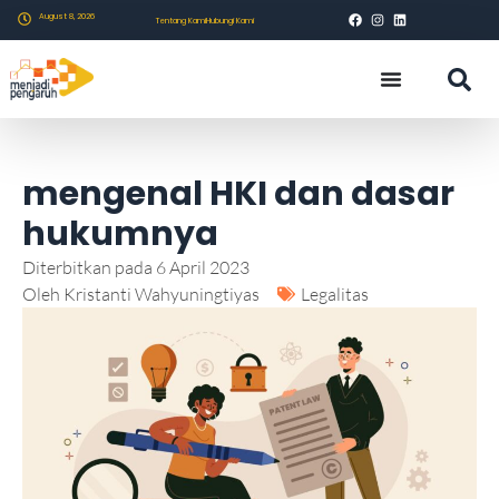
August 8, 2026
Tentang Kami
Hubungi Kami
mengenal HKI dan dasar
hukumnya
Diterbitkan pada
6 April 2023
Oleh
Kristanti Wahyuningtiyas
Legalitas