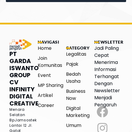
NAVIGASI
NEWSLETTER
Home
Jadi Paling
CATEGORY
PT
Legalitas
Cepat
Join
GARDA
Menerima
Pajak
Komunitas
ISWANTO
Informasi
Bedah
GROUP
Event
Terhangat
Usaha
CV
Dengan
MP Sharing
INFINITY
Newsletter
Business
Artikel
DIGITAL
Menjadi
Now
CREATIVE
Pengaruh
Career
Digital
Menara
Marketing
Selatan
BpJamsostek
Umum
Lantai 12
Jl.
Gatot