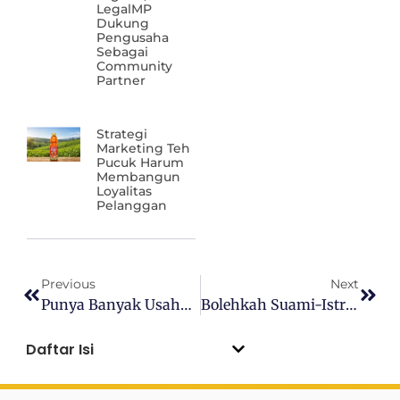
LegalMP
Dukung
Pengusaha
Sebagai
Community
Partner
Strategi
Marketing Teh
Pucuk Harum
Membangun
Loyalitas
Pelanggan
Previous
Next
Punya Banyak Usaha Sejenis, Baiknya Gabung Satu PT Atau Dipisah?
Bolehkah Suami-Istri Mendirikan CV? Ini Hal Yang Harus Diperhatikan
Daftar Isi