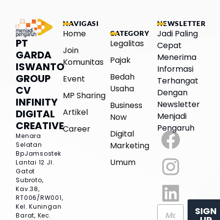
NAVIGASI
NEWSLETTER
Home
Jadi Paling
CATEGORY
PT
Legalitas
Cepat
Join
GARDA
Menerima
Pajak
Komunitas
ISWANTO
Informasi
Bedah
GROUP
Event
Terhangat
Usaha
CV
Dengan
MP Sharing
INFINITY
Newsletter
Business
Artikel
DIGITAL
Menjadi
Now
CREATIVE
Pengaruh
Career
Digital
Menara
Marketing
Selatan
BpJamsostek
Umum
Lantai 12
Jl.
Gatot
Subroto,
Kav.38,
RT006/RW001,
Kel. Kuningan
SIGN
Barat, Kec.
UP