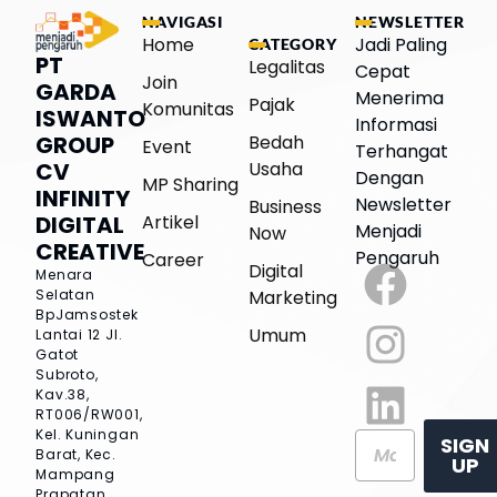
NAVIGASI
NEWSLETTER
Home
Jadi Paling
CATEGORY
PT
Legalitas
Cepat
Join
GARDA
Menerima
Pajak
Komunitas
ISWANTO
Informasi
Bedah
GROUP
Event
Terhangat
Usaha
CV
Dengan
MP Sharing
INFINITY
Newsletter
Business
Artikel
DIGITAL
Menjadi
Now
CREATIVE
Pengaruh
Career
Digital
Menara
Marketing
Selatan
BpJamsostek
Umum
Lantai 12
Jl.
Gatot
Subroto,
Kav.38,
RT006/RW001,
Kel. Kuningan
SIGN
Barat, Kec.
UP
Mampang
Prapatan,