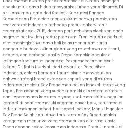
tidak membutuhkan proses memasak di rumah, sehingga
cocok untuk gaya hidup masyarakat urban yang dinamis. Di
sisi konsumen, data dari Statistik Konsumsi Pangan
Kementerian Pertanian menunjukkan bahwa permintaan
masyarakat Indonesia terhadap produk bakery terus
meningkat sejak 2018, dengan pertumbuhan signifikan pada
segmen pastry dan produk premium. Tren ini juga diperkuat
oleh meningkatnya daya beli kelas menengah serta
pengaruh budaya kuliner global yang membawa croissant,
brioche, dan berbagai pastry Eropa semakin populer di
kalangan konsumen Indonesia. Pakar manajemen bisnis
kuliner, Dr. Ratih Hurriyati dari Universitas Pendidikan
Indonesia, dalam berbagai forum bisnis menyebutkan
bahwa strategi brand extension seperti yang dilakukan
Indomaret melalui Say Bread merupakan langkah bisnis yang
tepat. Perusahaan yang sudah memiliki ekosistem distribusi
dan kepercayaan konsumen yang kuat memiliki keunggulan
kompetitif saat memasuki segmen pasar baru, terutama di
industri makanan sehari-hari seperti bakery. Menu Unggulan
Say Bread Salah satu daya tarik utama Say Bread adalah
keragaman menunya yang memadukan cita rasa klasik
Eropa dengan selera konsumen Indonesia. Produk-produk di