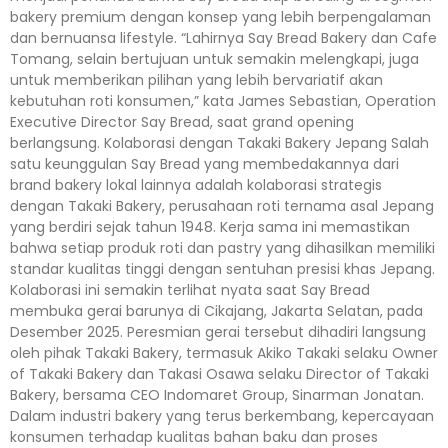
bakery premium dengan konsep yang lebih berpengalaman
dan bernuansa lifestyle. “Lahirnya Say Bread Bakery dan Cafe
Tomang, selain bertujuan untuk semakin melengkapi, juga
untuk memberikan pilihan yang lebih bervariatif akan
kebutuhan roti konsumen,” kata James Sebastian, Operation
Executive Director Say Bread, saat grand opening
berlangsung. Kolaborasi dengan Takaki Bakery Jepang Salah
satu keunggulan Say Bread yang membedakannya dari
brand bakery lokal lainnya adalah kolaborasi strategis
dengan Takaki Bakery, perusahaan roti ternama asal Jepang
yang berdiri sejak tahun 1948. Kerja sama ini memastikan
bahwa setiap produk roti dan pastry yang dihasilkan memiliki
standar kualitas tinggi dengan sentuhan presisi khas Jepang.
Kolaborasi ini semakin terlihat nyata saat Say Bread
membuka gerai barunya di Cikajang, Jakarta Selatan, pada
Desember 2025. Peresmian gerai tersebut dihadiri langsung
oleh pihak Takaki Bakery, termasuk Akiko Takaki selaku Owner
of Takaki Bakery dan Takasi Osawa selaku Director of Takaki
Bakery, bersama CEO Indomaret Group, Sinarman Jonatan.
Dalam industri bakery yang terus berkembang, kepercayaan
konsumen terhadap kualitas bahan baku dan proses