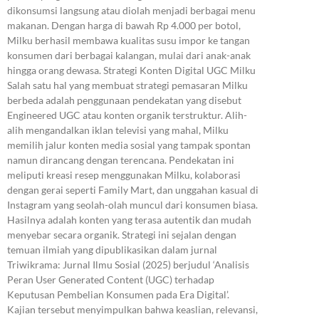
dikonsumsi langsung atau diolah menjadi berbagai menu
makanan. Dengan harga di bawah Rp 4.000 per botol,
Milku berhasil membawa kualitas susu impor ke tangan
konsumen dari berbagai kalangan, mulai dari anak-anak
hingga orang dewasa. Strategi Konten Digital UGC Milku
Salah satu hal yang membuat strategi pemasaran Milku
berbeda adalah penggunaan pendekatan yang disebut
Engineered UGC atau konten organik terstruktur. Alih-
alih mengandalkan iklan televisi yang mahal, Milku
memilih jalur konten media sosial yang tampak spontan
namun dirancang dengan terencana. Pendekatan ini
meliputi kreasi resep menggunakan Milku, kolaborasi
dengan gerai seperti Family Mart, dan unggahan kasual di
Instagram yang seolah-olah muncul dari konsumen biasa.
Hasilnya adalah konten yang terasa autentik dan mudah
menyebar secara organik. Strategi ini sejalan dengan
temuan ilmiah yang dipublikasikan dalam jurnal
Triwikrama: Jurnal Ilmu Sosial (2025) berjudul ‘Analisis
Peran User Generated Content (UGC) terhadap
Keputusan Pembelian Konsumen pada Era Digital’.
Kajian tersebut menyimpulkan bahwa keaslian, relevansi,