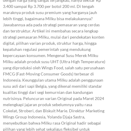
dengan harga yang sangat terjangkau, hanya sekitar Rp
3.400 sampai Rp 3.700 per botol 200 ml. Di tengah
maraknya produk susu premium yang harganya jauh
lebih tinggi, bagaimana Milku bisa melakukannya?
Jawabannya ada pada strategi pemasaran yang cerdas
dan terstruktur. Artikel ini membahas secara lengkap
strategi pemasaran Milku, mulai dari pendekatan konten
digital, pilihan varian produk, struktur harga, hingga
kepatuhan regulasi pemerintah yang mendukung
kepercayaan konsumen. Mengenal Susu Merek Milku
Milku adalah produk susu UHT (Ultra High Temperature)
yang diproduksi oleh Wings Food, salah satu perusahaan
FMCG (Fast-Moving Consumer Goods) terbesar di
Indonesia. Keunggulan utama Milku adalah penggunaan
susu asli dari sapi Belgia, yang dikenal memiliki standar
kualitas tinggi dari segi kemurnian dan kandungan
nutrisinya. Peluncuran varian Original pada Maret 2024
melengkapi jajaran produk sebelumnya yaitu rasa
Cokelat, Stroberi, dan Biskuit Marie. Direktur Marketing
Wings Group Indonesia, Yolanda Djaja Sastra,
menyebutkan bahwa Milku rasa Original hadir sebagai
pilihan yang lebih sehat sekaligus fleksibel untuk