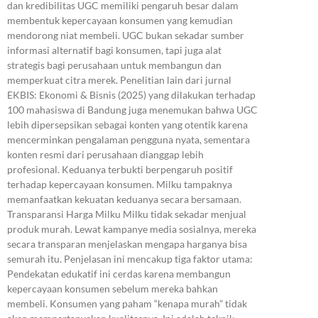
dan kredibilitas UGC memiliki pengaruh besar dalam
membentuk kepercayaan konsumen yang kemudian
mendorong niat membeli. UGC bukan sekadar sumber
informasi alternatif bagi konsumen, tapi juga alat
strategis bagi perusahaan untuk membangun dan
memperkuat citra merek. Penelitian lain dari jurnal
EKBIS: Ekonomi & Bisnis (2025) yang dilakukan terhadap
100 mahasiswa di Bandung juga menemukan bahwa UGC
lebih dipersepsikan sebagai konten yang otentik karena
mencerminkan pengalaman pengguna nyata, sementara
konten resmi dari perusahaan dianggap lebih
profesional. Keduanya terbukti berpengaruh positif
terhadap kepercayaan konsumen. Milku tampaknya
memanfaatkan kekuatan keduanya secara bersamaan.
Transparansi Harga Milku Milku tidak sekadar menjual
produk murah. Lewat kampanye media sosialnya, mereka
secara transparan menjelaskan mengapa harganya bisa
semurah itu. Penjelasan ini mencakup tiga faktor utama:
Pendekatan edukatif ini cerdas karena membangun
kepercayaan konsumen sebelum mereka bahkan
membeli. Konsumen yang paham “kenapa murah” tidak