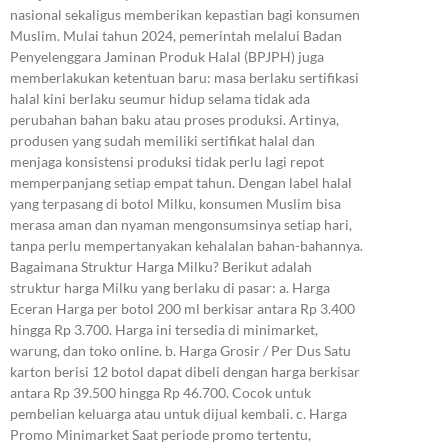
nasional sekaligus memberikan kepastian bagi konsumen
Muslim. Mulai tahun 2024, pemerintah melalui Badan
Penyelenggara Jaminan Produk Halal (BPJPH) juga
memberlakukan ketentuan baru: masa berlaku sertifikasi
halal kini berlaku seumur hidup selama tidak ada
perubahan bahan baku atau proses produksi. Artinya,
produsen yang sudah memiliki sertifikat halal dan
menjaga konsistensi produksi tidak perlu lagi repot
memperpanjang setiap empat tahun. Dengan label halal
yang terpasang di botol Milku, konsumen Muslim bisa
merasa aman dan nyaman mengonsumsinya setiap hari,
tanpa perlu mempertanyakan kehalalan bahan-bahannya.
Bagaimana Struktur Harga Milku? Berikut adalah
struktur harga Milku yang berlaku di pasar: a. Harga
Eceran Harga per botol 200 ml berkisar antara Rp 3.400
hingga Rp 3.700. Harga ini tersedia di minimarket,
warung, dan toko online. b. Harga Grosir / Per Dus Satu
karton berisi 12 botol dapat dibeli dengan harga berkisar
antara Rp 39.500 hingga Rp 46.700. Cocok untuk
pembelian keluarga atau untuk dijual kembali. c. Harga
Promo Minimarket Saat periode promo tertentu,