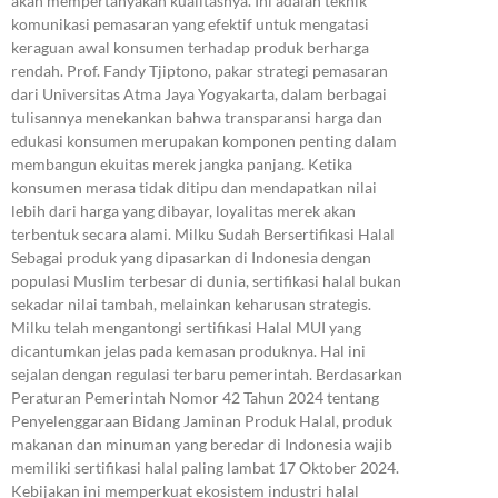
akan mempertanyakan kualitasnya. Ini adalah teknik
komunikasi pemasaran yang efektif untuk mengatasi
keraguan awal konsumen terhadap produk berharga
rendah. Prof. Fandy Tjiptono, pakar strategi pemasaran
dari Universitas Atma Jaya Yogyakarta, dalam berbagai
tulisannya menekankan bahwa transparansi harga dan
edukasi konsumen merupakan komponen penting dalam
membangun ekuitas merek jangka panjang. Ketika
konsumen merasa tidak ditipu dan mendapatkan nilai
lebih dari harga yang dibayar, loyalitas merek akan
terbentuk secara alami. Milku Sudah Bersertifikasi Halal
Sebagai produk yang dipasarkan di Indonesia dengan
populasi Muslim terbesar di dunia, sertifikasi halal bukan
sekadar nilai tambah, melainkan keharusan strategis.
Milku telah mengantongi sertifikasi Halal MUI yang
dicantumkan jelas pada kemasan produknya. Hal ini
sejalan dengan regulasi terbaru pemerintah. Berdasarkan
Peraturan Pemerintah Nomor 42 Tahun 2024 tentang
Penyelenggaraan Bidang Jaminan Produk Halal, produk
makanan dan minuman yang beredar di Indonesia wajib
memiliki sertifikasi halal paling lambat 17 Oktober 2024.
Kebijakan ini memperkuat ekosistem industri halal