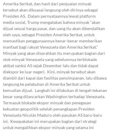
Amerika Serikat, dan hasil dari penjualan minyak
tersebut akan dikuasai langsung oleh dirinya sebagai
Presiden AS. Dalam pernyataannya lewat platform
media sosial, Trump mengatakan bahwa minyak “akan
dijual sesuai harga pasar, dan uang itu akan dikendalikan
oleh saya, sebagai Presiden Amerika Serikat, untuk
memastikan penggunaannya benar-benar memberikan
manfaat bagi rakyat Venezuela dan Amerika Serikat.”
Minyak yang akan diserahkan itu merupakan bagian dari
stok minyak Venezuela yang sebelumnya terblokade
akibat sanksi AS sejak Desember lalu dan tidak dapat
diekspor ke luar negeri. Kini, minyak tersebut akan
diambil dari kapal dan fasilitas penyimpanan, lalu dibawa
langsung ke pelabuhan di Amerika Serikat untuk
kemudian dijual. Langkah ini dilakukan di tengah tekanan
besar yang dilancarkan Washington terhadap Venezuela.
Termasuk blokade ekspor minyak dan penegasan
kekuatan geopolitik setelah penangkapan Presiden
Venezuela Nicolás Maduro oleh pasukan AS baru-baru
ini. Kesepakatan ini merupakan bagian dari strategi
untuk mengalihkan ekspor minyak yang selama ini