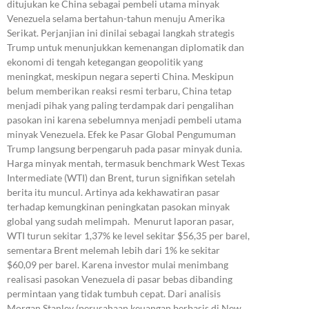
ditujukan ke China sebagai pembeli utama minyak
Venezuela selama bertahun-tahun menuju Amerika
Serikat. Perjanjian ini dinilai sebagai langkah strategis
Trump untuk menunjukkan kemenangan diplomatik dan
ekonomi di tengah ketegangan geopolitik yang
meningkat, meskipun negara seperti China. Meskipun
belum memberikan reaksi resmi terbaru, China tetap
menjadi pihak yang paling terdampak dari pengalihan
pasokan ini karena sebelumnya menjadi pembeli utama
minyak Venezuela. Efek ke Pasar Global Pengumuman
Trump langsung berpengaruh pada pasar minyak dunia.
Harga minyak mentah, termasuk benchmark West Texas
Intermediate (WTI) dan Brent, turun signifikan setelah
berita itu muncul. Artinya ada kekhawatiran pasar
terhadap kemungkinan peningkatan pasokan minyak
global yang sudah melimpah. Menurut laporan pasar,
WTI turun sekitar 1,37% ke level sekitar $56,35 per barel,
sementara Brent melemah lebih dari 1% ke sekitar
$60,09 per barel. Karena investor mulai menimbang
realisasi pasokan Venezuela di pasar bebas dibanding
permintaan yang tidak tumbuh cepat. Dari analisis
Morgan Stanley (perusahaan keuangan berbasis di New