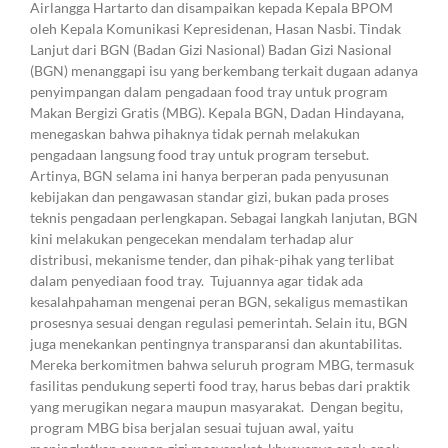
Airlangga Hartarto dan disampaikan kepada Kepala BPOM
oleh Kepala Komunikasi Kepresidenan, Hasan Nasbi. Tindak
Lanjut dari BGN (Badan Gizi Nasional) Badan Gizi Nasional
(BGN) menanggapi isu yang berkembang terkait dugaan adanya
penyimpangan dalam pengadaan food tray untuk program
Makan Bergizi Gratis (MBG). Kepala BGN, Dadan Hindayana,
menegaskan bahwa pihaknya tidak pernah melakukan
pengadaan langsung food tray untuk program tersebut.
Artinya, BGN selama ini hanya berperan pada penyusunan
kebijakan dan pengawasan standar gizi, bukan pada proses
teknis pengadaan perlengkapan. Sebagai langkah lanjutan, BGN
kini melakukan pengecekan mendalam terhadap alur
distribusi, mekanisme tender, dan pihak-pihak yang terlibat
dalam penyediaan food tray. Tujuannya agar tidak ada
kesalahpahaman mengenai peran BGN, sekaligus memastikan
prosesnya sesuai dengan regulasi pemerintah. Selain itu, BGN
juga menekankan pentingnya transparansi dan akuntabilitas.
Mereka berkomitmen bahwa seluruh program MBG, termasuk
fasilitas pendukung seperti food tray, harus bebas dari praktik
yang merugikan negara maupun masyarakat. Dengan begitu,
program MBG bisa berjalan sesuai tujuan awal, yaitu