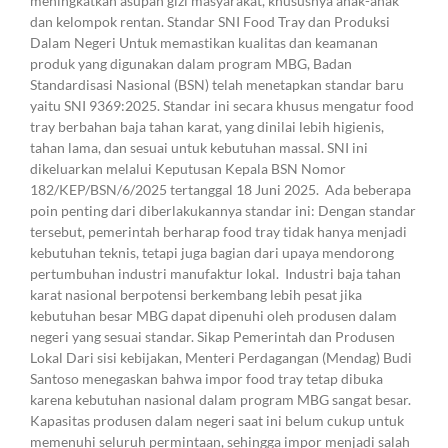
meningkatkan asupan gizi masyarakat, khususnya anak-anak
dan kelompok rentan. Standar SNI Food Tray dan Produksi
Dalam Negeri Untuk memastikan kualitas dan keamanan
produk yang digunakan dalam program MBG, Badan
Standardisasi Nasional (BSN) telah menetapkan standar baru
yaitu SNI 9369:2025. Standar ini secara khusus mengatur food
tray berbahan baja tahan karat, yang dinilai lebih higienis,
tahan lama, dan sesuai untuk kebutuhan massal. SNI ini
dikeluarkan melalui Keputusan Kepala BSN Nomor
182/KEP/BSN/6/2025 tertanggal 18 Juni 2025. Ada beberapa
poin penting dari diberlakukannya standar ini: Dengan standar
tersebut, pemerintah berharap food tray tidak hanya menjadi
kebutuhan teknis, tetapi juga bagian dari upaya mendorong
pertumbuhan industri manufaktur lokal. Industri baja tahan
karat nasional berpotensi berkembang lebih pesat jika
kebutuhan besar MBG dapat dipenuhi oleh produsen dalam
negeri yang sesuai standar. Sikap Pemerintah dan Produsen
Lokal Dari sisi kebijakan, Menteri Perdagangan (Mendag) Budi
Santoso menegaskan bahwa impor food tray tetap dibuka
karena kebutuhan nasional dalam program MBG sangat besar.
Kapasitas produsen dalam negeri saat ini belum cukup untuk
memenuhi seluruh permintaan, sehingga impor menjadi salah