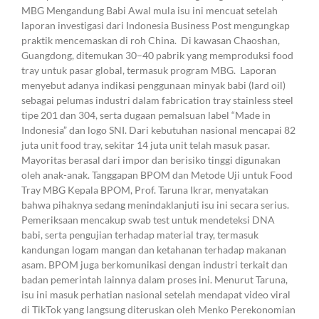
MBG Mengandung Babi Awal mula isu ini mencuat setelah
laporan investigasi dari Indonesia Business Post mengungkap
praktik mencemaskan di roh China. Di kawasan Chaoshan,
Guangdong, ditemukan 30–40 pabrik yang memproduksi food
tray untuk pasar global, termasuk program MBG. Laporan
menyebut adanya indikasi penggunaan minyak babi (lard oil)
sebagai pelumas industri dalam fabrication tray stainless steel
tipe 201 dan 304, serta dugaan pemalsuan label “Made in
Indonesia” dan logo SNI. Dari kebutuhan nasional mencapai 82
juta unit food tray, sekitar 14 juta unit telah masuk pasar.
Mayoritas berasal dari impor dan berisiko tinggi digunakan
oleh anak-anak. Tanggapan BPOM dan Metode Uji untuk Food
Tray MBG Kepala BPOM, Prof. Taruna Ikrar, menyatakan
bahwa pihaknya sedang menindaklanjuti isu ini secara serius.
Pemeriksaan mencakup swab test untuk mendeteksi DNA
babi, serta pengujian terhadap material tray, termasuk
kandungan logam mangan dan ketahanan terhadap makanan
asam. BPOM juga berkomunikasi dengan industri terkait dan
badan pemerintah lainnya dalam proses ini. Menurut Taruna,
isu ini masuk perhatian nasional setelah mendapat video viral
di TikTok yang langsung diteruskan oleh Menko Perekonomian