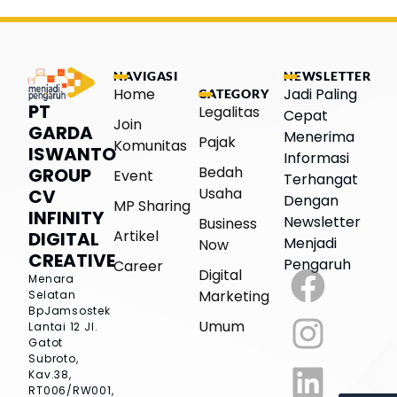
NAVIGASI
NEWSLETTER
Home
Jadi Paling
CATEGORY
PT
Legalitas
Cepat
Join
GARDA
Menerima
Pajak
Komunitas
ISWANTO
Informasi
Bedah
GROUP
Event
Terhangat
Usaha
CV
Dengan
MP Sharing
INFINITY
Newsletter
Business
Artikel
DIGITAL
Menjadi
Now
CREATIVE
Pengaruh
Career
Digital
Menara
Marketing
Selatan
BpJamsostek
Umum
Lantai 12
Jl.
Gatot
Subroto,
Kav.38,
RT006/RW001,