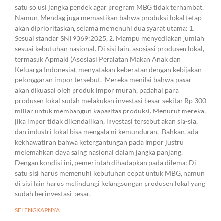
satu solusi jangka pendek agar program MBG tidak terhambat.
Namun, Mendag juga memastikan bahwa produksi lokal tetap
akan diprioritaskan, selama memenuhi dua syarat utama: 1.
Sesuai standar SNI 9369:2025, 2. Mampu menyediakan jumlah
sesuai kebutuhan nasional. Di sisi lain, asosiasi produsen lokal,
termasuk Apmaki (Asosiasi Peralatan Makan Anak dan
Keluarga Indonesia), menyatakan keberatan dengan kebijakan
pelonggaran impor tersebut. Mereka menilai bahwa pasar
akan dikuasai oleh produk impor murah, padahal para
produsen lokal sudah melakukan investasi besar sekitar Rp 300
miliar untuk membangun kapasitas produksi. Menurut mereka,
jika impor tidak dikendalikan, investasi tersebut akan sia-sia,
dan industri lokal bisa mengalami kemunduran. Bahkan, ada
kekhawatiran bahwa ketergantungan pada impor justru
melemahkan daya saing nasional dalam jangka panjang.
Dengan kondisi ini, pemerintah dihadapkan pada dilema: Di
satu sisi harus memenuhi kebutuhan cepat untuk MBG, namun
di sisi lain harus melindungi kelangsungan produsen lokal yang
sudah berinvestasi besar.
SELENGKAPNYA