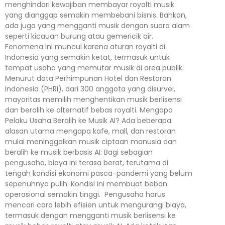
menghindari kewajiban membayar royalti musik
yang dianggap semakin membebani bisnis. Bahkan,
ada juga yang mengganti musik dengan suara alam
seperti kicauan burung atau gemericik air.
Fenomena ini muncul karena aturan royalti di
Indonesia yang semakin ketat, termasuk untuk
tempat usaha yang memutar musik di area publik.
Menurut data Perhimpunan Hotel dan Restoran
Indonesia (PHRI), dari 300 anggota yang disurvei,
mayoritas memilih menghentikan musik berlisensi
dan beralih ke alternatif bebas royalti. Mengapa
Pelaku Usaha Beralih ke Musik AI? Ada beberapa
alasan utama mengapa kafe, mall, dan restoran
mulai meninggalkan musik ciptaan manusia dan
beralih ke musik berbasis AI: Bagi sebagian
pengusaha, biaya ini terasa berat, terutama di
tengah kondisi ekonomi pasca-pandemi yang belum
sepenuhnya pulih. Kondisi ini membuat beban
operasional semakin tinggi. Pengusaha harus
mencari cara lebih efisien untuk mengurangi biaya,
termasuk dengan mengganti musik berlisensi ke