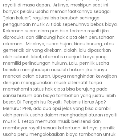
royalti di masa depan. Artinya, meskipun saat ini
banyak pelaku usaha memanfaatkannya sebagai
“jalan keluar”, regulasi bisa berubah sehingga
penggunaan musik AI tidak sepenuhnya bebas biaya.
Rekaman suara alam pun bisa terkena royalti jika
diproduksi dan dilindungi hak cipta oleh perusahaan
rekaman. Misalnya, suara hujan, kicau burung, atau
gemericik air yang direkam, diolah, lalu dipasarkan
oleh sebuah label, otomatis menjadi karya yang
memiliki perlindungan hukum. Lalu, pemilik usaha
berisiko menghadapi masalah hukum jika hanya
mencari celah aturan. Upaya menghindari kewajiban
dengan menggunakan musik alternatif tanpa
memahami status hak cipta bisa berujung pada
sanksi hukum dan biaya tambahan yang justru lebih
besar. Di Tengah Isu Royalti, Pebisnis Harus Apa?
Menurut PHRI, ada dua opsi jelas yang bisa diambil
oleh pemilik usaha dalam menghadapi aturan royalti
musik: 1. Tetap memutar musik berlisensi dan
membayar royalti sesuai ketentuan. Artinya, pemilik
usaha perlu mengalokasikan biaya tambahan untuk