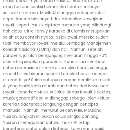
musik bebas royalti atau musik AI. Ada ketakutan
akan terkena sanksi hukum jika tidak membayar
sesuai ketentuan. Musik AI dianggap sebagai solusi
cepat karena biasanya tidak dikenakan kewajiban
royalti seperti musik ciptaan manusia yang dilindungi
hak cipta. Citra Family Karaoke di Ciamis merupakan
salah satu contoh nyata. Sejak awal, mereka sudah
taat membayar royalti melalui Lembaga Manajemen
Kolektif Nasional (LMKN) dan KCI. Namun, setelah
pandemi, jumlah pengunjung menurun hingga 70%
dibanding sebelum pandemi. Kondisi ini membuat
beban operasional mereka semakin berat, sehingga
model bisnis hiburan seperti karaoke harus mencari
alternatif, ya! Salah satunya dengan beralih ke musik
AI yang dinilai lebih murah dan bebas dari kewajiban
royalti. Benarkah Musik AI Solusi Bebas Royalti? Sekilas,
musik generatif dari AI dianggap sebagai jalan keluar
karena tidak terkait langsung dengan pencipta
manusia. Namun, menurut Sekjen PHRI, Maulana
Yusran, langkah ini bukan solusi jangka panjang.
Yusran menegaskan bahwa musik AI tetap
berpotensi diatur dalam kategori karya yang wajib