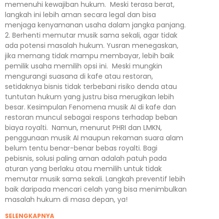
memenuhi kewajiban hukum. Meski terasa berat,
langkah ini lebih aman secara legal dan bisa
menjaga kenyamanan usaha dalam jangka panjang.
2. Berhenti memutar musik sama sekali, agar tidak
ada potensi masalah hukum. Yusran menegaskan,
jika memang tidak mampu membayar, lebih baik
pemilik usaha memilih opsi ini. Meski mungkin
mengurangi suasana di kafe atau restoran,
setidaknya bisnis tidak terbebani risiko denda atau
tuntutan hukum yang justru bisa merugikan lebih
besar. Kesimpulan Fenomena musik AI di kafe dan
restoran muncul sebagai respons terhadap beban
biaya royalti. Namun, menurut PHRI dan LMKN,
penggunaan musik AI maupun rekaman suara alam
belum tentu benar-benar bebas royalti. Bagi
pebisnis, solusi paling aman adalah patuh pada
aturan yang berlaku atau memilih untuk tidak
memutar musik sama sekali. Langkah preventif lebih
baik daripada mencari celah yang bisa menimbulkan
masalah hukum di masa depan, ya!
SELENGKAPNYA