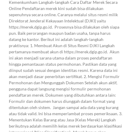
Kemenkumham Langkah-langkah Cara Daftar Merek Secara
Online Pendaftaran merek kini sudah bisa dilakukan
sepenuhnya secara online. Caranya melalui situs resmi milik
Direktorat Jenderal Kekayaan Intelektual (DJKI) yaitu
https://merek.dgip.go.id. Prosesnya bisa dilakukan oleh siapa
pun. Baik perorangan maupun badan usaha, tanpa harus
datang ke kantor. Berikut ini adalah langkah-langkah
praktisnya: 1. Membuat Akun di Situs Resmi DJKI Langkah
pertamanya membuat akun di https://merek.dgip.go.id. Akun
ini akan menjadi sarana utama dalam proses pendaftaran
hingga pemantauan status permohonan. Pastikan data yang
diinput sudah sesuai dengan identitas resmi. Karena data ini
akan menjadi dasar penerbitan sertifikat. 2. Mengisi Formulir
Permohonan dan Mengunggah Dokumen Setelah akun aktif,
pengguna dapat langsung mengisi formulir permohonan
pendaftaran merek. Dokumen yang dibutuhkan antara lain:
Formulir dan dokumen harus diunggah dalam format yang
ditentukan oleh sistem. Jangan sampai ada data yang kurang
atau tidak valid. Ini bisa memperlambat proses pemeriksaan. 3.
Menentukan Kelas Barang atau Jasa (Kelas Merek) Langkah
berikutnya adalah memilih kelas merek berdasarkan klasifikasi