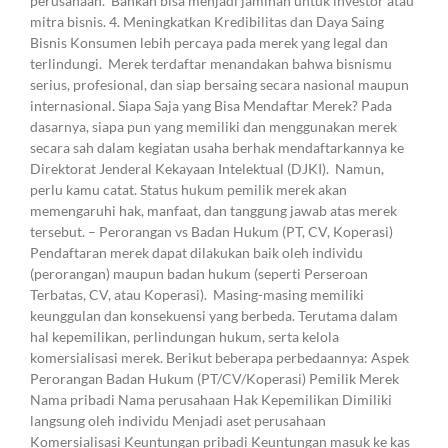
perusahaan. Bahkan bisa menjadi jaminan untuk investor atau
mitra bisnis. 4. Meningkatkan Kredibilitas dan Daya Saing
Bisnis Konsumen lebih percaya pada merek yang legal dan
terlindungi. Merek terdaftar menandakan bahwa bisnismu
serius, profesional, dan siap bersaing secara nasional maupun
internasional. Siapa Saja yang Bisa Mendaftar Merek? Pada
dasarnya, siapa pun yang memiliki dan menggunakan merek
secara sah dalam kegiatan usaha berhak mendaftarkannya ke
Direktorat Jenderal Kekayaan Intelektual (DJKI). Namun,
perlu kamu catat. Status hukum pemilik merek akan
memengaruhi hak, manfaat, dan tanggung jawab atas merek
tersebut. – Perorangan vs Badan Hukum (PT, CV, Koperasi)
Pendaftaran merek dapat dilakukan baik oleh individu
(perorangan) maupun badan hukum (seperti Perseroan
Terbatas, CV, atau Koperasi). Masing-masing memiliki
keunggulan dan konsekuensi yang berbeda. Terutama dalam
hal kepemilikan, perlindungan hukum, serta kelola
komersialisasi merek. Berikut beberapa perbedaannya: Aspek
Perorangan Badan Hukum (PT/CV/Koperasi) Pemilik Merek
Nama pribadi Nama perusahaan Hak Kepemilikan Dimiliki
langsung oleh individu Menjadi aset perusahaan
Komersialisasi Keuntungan pribadi Keuntungan masuk ke kas