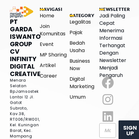
NAVIGASI
NEWSLETTER
Home
Jadi Paling
CATEGORY
PT
Legalitas
Cepat
Join
GARDA
Menerima
Pajak
Komunitas
ISWANTO
Informasi
Bedah
GROUP
Event
Terhangat
Usaha
CV
Dengan
MP Sharing
INFINITY
Newsletter
Business
Artikel
DIGITAL
Menjadi
Now
CREATIVE
Pengaruh
Career
Digital
Menara
Marketing
Selatan
BpJamsostek
Umum
Lantai 12
Jl.
Gatot
Subroto,
Kav.38,
RT006/RW001,
Kel. Kuningan
SIGN
Barat, Kec.
UP
Mampang