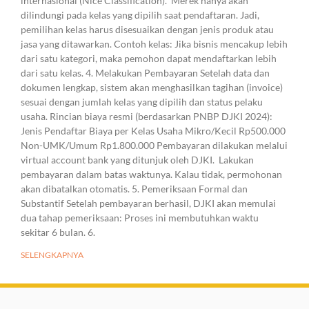
internasional (Nice Classification). Merek hanya akan
dilindungi pada kelas yang dipilih saat pendaftaran. Jadi,
pemilihan kelas harus disesuaikan dengan jenis produk atau
jasa yang ditawarkan. Contoh kelas: Jika bisnis mencakup lebih
dari satu kategori, maka pemohon dapat mendaftarkan lebih
dari satu kelas. 4. Melakukan Pembayaran Setelah data dan
dokumen lengkap, sistem akan menghasilkan tagihan (invoice)
sesuai dengan jumlah kelas yang dipilih dan status pelaku
usaha. Rincian biaya resmi (berdasarkan PNBP DJKI 2024):
Jenis Pendaftar Biaya per Kelas Usaha Mikro/Kecil Rp500.000
Non-UMK/Umum Rp1.800.000 Pembayaran dilakukan melalui
virtual account bank yang ditunjuk oleh DJKI. Lakukan
pembayaran dalam batas waktunya. Kalau tidak, permohonan
akan dibatalkan otomatis. 5. Pemeriksaan Formal dan
Substantif Setelah pembayaran berhasil, DJKI akan memulai
dua tahap pemeriksaan: Proses ini membutuhkan waktu
sekitar 6 bulan. 6.
SELENGKAPNYA