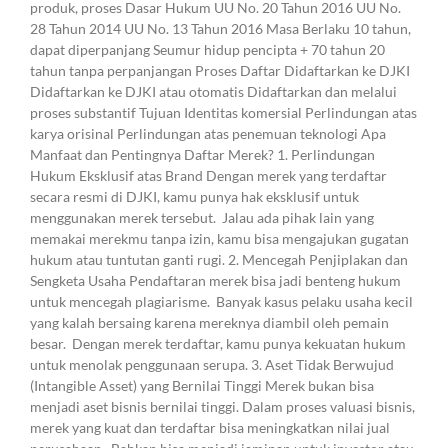
produk, proses Dasar Hukum UU No. 20 Tahun 2016 UU No.
28 Tahun 2014 UU No. 13 Tahun 2016 Masa Berlaku 10 tahun,
dapat diperpanjang Seumur hidup pencipta + 70 tahun 20
tahun tanpa perpanjangan Proses Daftar Didaftarkan ke DJKI
Didaftarkan ke DJKI atau otomatis Didaftarkan dan melalui
proses substantif Tujuan Identitas komersial Perlindungan atas
karya orisinal Perlindungan atas penemuan teknologi Apa
Manfaat dan Pentingnya Daftar Merek? 1. Perlindungan
Hukum Eksklusif atas Brand Dengan merek yang terdaftar
secara resmi di DJKI, kamu punya hak eksklusif untuk
menggunakan merek tersebut. Jalau ada pihak lain yang
memakai merekmu tanpa izin, kamu bisa mengajukan gugatan
hukum atau tuntutan ganti rugi. 2. Mencegah Penjiplakan dan
Sengketa Usaha Pendaftaran merek bisa jadi benteng hukum
untuk mencegah plagiarisme. Banyak kasus pelaku usaha kecil
yang kalah bersaing karena mereknya diambil oleh pemain
besar. Dengan merek terdaftar, kamu punya kekuatan hukum
untuk menolak penggunaan serupa. 3. Aset Tidak Berwujud
(Intangible Asset) yang Bernilai Tinggi Merek bukan bisa
menjadi aset bisnis bernilai tinggi. Dalam proses valuasi bisnis,
merek yang kuat dan terdaftar bisa meningkatkan nilai jual