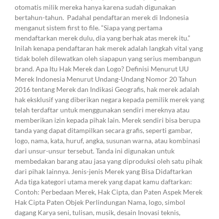
otomatis milik mereka hanya karena sudah digunakan
bertahun-tahun. Padahal pendaftaran merek di Indonesia
menganut sistem first to file. “Siapa yang pertama
mendaftarkan merek dulu, dia yang berhak atas merek itu.”
Inilah kenapa pendaftaran hak merek adalah langkah vital yang
tidak boleh dilewatkan oleh siapapun yang serius membangun
brand. Apa Itu Hak Merek dan Logo? Definisi Menurut UU
Merek Indonesia Menurut Undang-Undang Nomor 20 Tahun
2016 tentang Merek dan Indikasi Geografis, hak merek adalah
hak eksklusif yang diberikan negara kepada pemilik merek yang
telah terdaftar untuk menggunakan sendiri mereknya atau
memberikan izin kepada pihak lain. Merek sendiri bisa berupa
tanda yang dapat ditampilkan secara grafis, seperti gambar,
logo, nama, kata, huruf, angka, susunan warna, atau kombinasi
dari unsur-unsur tersebut. Tanda ini digunakan untuk
membedakan barang atau jasa yang diproduksi oleh satu pihak
dari pihak lainnya. Jenis-jenis Merek yang Bisa Didaftarkan
Ada tiga kategori utama merek yang dapat kamu daftarkan:
Contoh: Perbedaan Merek, Hak Cipta, dan Paten Aspek Merek
Hak Cipta Paten Objek Perlindungan Nama, logo, simbol
dagang Karya seni, tulisan, musik, desain Inovasi teknis,