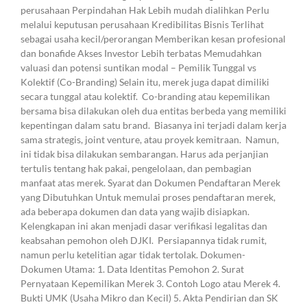
perusahaan Perpindahan Hak Lebih mudah dialihkan Perlu
melalui keputusan perusahaan Kredibilitas Bisnis Terlihat
sebagai usaha kecil/perorangan Memberikan kesan profesional
dan bonafide Akses Investor Lebih terbatas Memudahkan
valuasi dan potensi suntikan modal – Pemilik Tunggal vs
Kolektif (Co-Branding) Selain itu, merek juga dapat dimiliki
secara tunggal atau kolektif. Co-branding atau kepemilikan
bersama bisa dilakukan oleh dua entitas berbeda yang memiliki
kepentingan dalam satu brand. Biasanya ini terjadi dalam kerja
sama strategis, joint venture, atau proyek kemitraan. Namun,
ini tidak bisa dilakukan sembarangan. Harus ada perjanjian
tertulis tentang hak pakai, pengelolaan, dan pembagian
manfaat atas merek. Syarat dan Dokumen Pendaftaran Merek
yang Dibutuhkan Untuk memulai proses pendaftaran merek,
ada beberapa dokumen dan data yang wajib disiapkan.
Kelengkapan ini akan menjadi dasar verifikasi legalitas dan
keabsahan pemohon oleh DJKI. Persiapannya tidak rumit,
namun perlu ketelitian agar tidak tertolak. Dokumen-
Dokumen Utama: 1. Data Identitas Pemohon 2. Surat
Pernyataan Kepemilikan Merek 3. Contoh Logo atau Merek 4.
Bukti UMK (Usaha Mikro dan Kecil) 5. Akta Pendirian dan SK