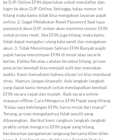
ke DJP Online EFIN diperlukan untuk mendaftar dan
login ke akun DJP Online. Sehingga, kalau nomor ini
hilang maka kamu tidak bisa mengakses layanan pajak
online. 2. Gagal Melakukan Reset Password Saat lupa
password akun DJP, sistem akan meminta nomor EFIN
untuk proses reset. Jika EFIN juga hilang, maka kamu
tidak dapat mengatur ulang kata sandi dan mengakses
akun. 3. Tidak Menyimpan Salinan EFIN Banyak wajib
pajak hanya menyimpan EFIN di email atau secarik
kertas. Ketika file atau catatan tersebut hilang, proses
pencarian kembali bisa menjadi sulit dan memakan
waktu. Kami memahami bahwa situasi ini bisa membuat
stres. Namun, jangan khawatir. Ada langkah-langkah
yang dapat kamu tempuh untuk mendapatkan kembali
EFIN secara cepat dan mudah. Baik secara online
maupun offline. Cara Mengurus EFIN Pajak yang Hilang
“Kalau saya kehilangan EFIN, harus mulai dari mana?”
Tenang, proses mengatasinya tidak sesulit yang
dibayangkan. Berikut kami rangkum langkah-langkah
praktis untuk mengurus EFIN pajak yang hilang,
berdasarkan pengalaman langsung bersama klien-klien
kami: A. Cek Email atau Bukti Lama Terlebih Dahulu