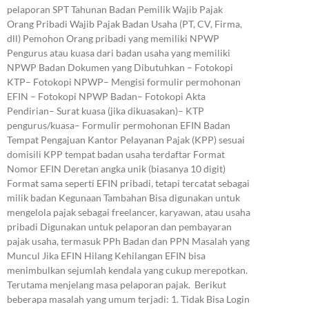
pelaporan SPT Tahunan Badan Pemilik Wajib Pajak
Orang Pribadi Wajib Pajak Badan Usaha (PT, CV, Firma,
dll) Pemohon Orang pribadi yang memiliki NPWP
Pengurus atau kuasa dari badan usaha yang memiliki
NPWP Badan Dokumen yang Dibutuhkan – Fotokopi
KTP– Fotokopi NPWP– Mengisi formulir permohonan
EFIN – Fotokopi NPWP Badan– Fotokopi Akta
Pendirian– Surat kuasa (jika dikuasakan)– KTP
pengurus/kuasa– Formulir permohonan EFIN Badan
Tempat Pengajuan Kantor Pelayanan Pajak (KPP) sesuai
domisili KPP tempat badan usaha terdaftar Format
Nomor EFIN Deretan angka unik (biasanya 10 digit)
Format sama seperti EFIN pribadi, tetapi tercatat sebagai
milik badan Kegunaan Tambahan Bisa digunakan untuk
mengelola pajak sebagai freelancer, karyawan, atau usaha
pribadi Digunakan untuk pelaporan dan pembayaran
pajak usaha, termasuk PPh Badan dan PPN Masalah yang
Muncul Jika EFIN Hilang Kehilangan EFIN bisa
menimbulkan sejumlah kendala yang cukup merepotkan.
Terutama menjelang masa pelaporan pajak. Berikut
beberapa masalah yang umum terjadi: 1. Tidak Bisa Login