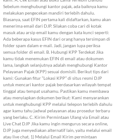
Sebelum menghubungi kantor pajak, ada baiknya kamu
melakukan pengecekan mandiri terlebih dahulu.
Biasanya, saat EFIN pertama kali didaftarkan, kamu akan
menerima email dari DJP. Silakan coba cari di kotak
masuk atau arsip email kamu dengan kata kunci seperti:
Ada beberapa kasus EFIN dari orang hanya tersimpan di
folder spam dalam e-mail. Jadi, jangan lupa periksa
semua folder di email. B. Hubungi KPP Terdekat Jika
kamu tidak menemukan EFIN di email atau dokumen
lama, langkah selanjutnya adalah menghubungi Kantor
Pelayanan Pajak (KPP) sesuai domisili. Berikut tips dari
kami: Gunakan fitur “Lokasi KPP” di situs resmi DJP
untuk mencari kantor pajak berdasarkan wilayah tempat
tinggal atau tempat usahamu. Pastikan kamu membawa
atau menyiapkan dokumen berikut: Kami menyarankan
untuk menghubungi KPP melalui telepon terlebih dahulu
agar kamu tahu jadwal pelayanan atau prosedur terbaru
yang berlaku. C. Kirim Permintaan Ulang via Email atau
Live Chat DJP Jika kamu ingin mengurus secara online,
DJP juga menyediakan alternatif lain, yaitu melalui email
atau live chat. 1) Melalui Email Kirim permintaan