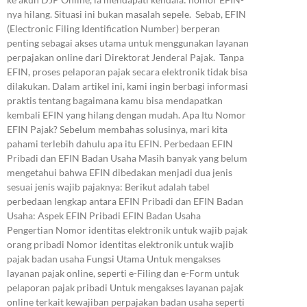
nya hilang. Situasi ini bukan masalah sepele. Sebab, EFIN
(Electronic Filing Identification Number) berperan
penting sebagai akses utama untuk menggunakan layanan
perpajakan online dari Direktorat Jenderal Pajak. Tanpa
EFIN, proses pelaporan pajak secara elektronik tidak bisa
dilakukan. Dalam artikel ini, kami ingin berbagi informasi
praktis tentang bagaimana kamu bisa mendapatkan
kembali EFIN yang hilang dengan mudah. Apa Itu Nomor
EFIN Pajak? Sebelum membahas solusinya, mari kita
pahami terlebih dahulu apa itu EFIN. Perbedaan EFIN
Pribadi dan EFIN Badan Usaha Masih banyak yang belum
mengetahui bahwa EFIN dibedakan menjadi dua jenis
sesuai jenis wajib pajaknya: Berikut adalah tabel
perbedaan lengkap antara EFIN Pribadi dan EFIN Badan
Usaha: Aspek EFIN Pribadi EFIN Badan Usaha
Pengertian Nomor identitas elektronik untuk wajib pajak
orang pribadi Nomor identitas elektronik untuk wajib
pajak badan usaha Fungsi Utama Untuk mengakses
layanan pajak online, seperti e-Filing dan e-Form untuk
pelaporan pajak pribadi Untuk mengakses layanan pajak
online terkait kewajiban perpajakan badan usaha seperti