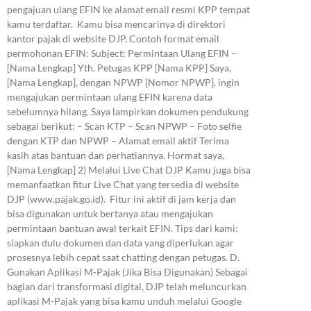
pengajuan ulang EFIN ke alamat email resmi KPP tempat
kamu terdaftar. Kamu bisa mencarinya di direktori
kantor pajak di website DJP. Contoh format email
permohonan EFIN: Subject: Permintaan Ulang EFIN –
[Nama Lengkap] Yth. Petugas KPP [Nama KPP] Saya,
[Nama Lengkap], dengan NPWP [Nomor NPWP], ingin
mengajukan permintaan ulang EFIN karena data
sebelumnya hilang. Saya lampirkan dokumen pendukung
sebagai berikut: – Scan KTP – Scan NPWP – Foto selfie
dengan KTP dan NPWP – Alamat email aktif Terima
kasih atas bantuan dan perhatiannya. Hormat saya,
[Nama Lengkap] 2) Melalui Live Chat DJP Kamu juga bisa
memanfaatkan fitur Live Chat yang tersedia di website
DJP (www.pajak.go.id). Fitur ini aktif di jam kerja dan
bisa digunakan untuk bertanya atau mengajukan
permintaan bantuan awal terkait EFIN. Tips dari kami:
siapkan dulu dokumen dan data yang diperlukan agar
prosesnya lebih cepat saat chatting dengan petugas. D.
Gunakan Aplikasi M-Pajak (Jika Bisa Digunakan) Sebagai
bagian dari transformasi digital, DJP telah meluncurkan
aplikasi M-Pajak yang bisa kamu unduh melalui Google