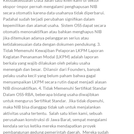
Ketidaksesuaian Data Salah satu klien kami di sektor
ekspor-impor pernah mengalami penghapusan NIB
secara otomatis karena data usahanya tidak diperbarui.
Padahal sudah terjadi perubahan signifikan dalam
kepemilikan dan alamat usaha. Sistem OSS dapat secara
otomatis menonaktifkan atau bahkan menghapus NIB
jika ditemukan adanya pelanggaran serius atau
ketidaksesuaian data dengan dokumen pendukung. 3.
Tidak Memenuhi Kewajiban Pelaporan LKPM Laporan
Kegiatan Penanaman Modal (LKPM) adalah laporan
berkala yang wajib dilakukan oleh pelaku usaha
menengah dan besar. Dilansir dari Founders, banyak
pelaku usaha kecil yang belum paham bahwa gagal
menyampaikan LKPM secara rutin dapat menjadi alasan
NIB dinonaktifkan. 4. Tidak Memenuhi Sertifikat Standar
Dalam OSS-RBA, beberapa bidang usaha diwajibkan
untuk mengurus Sertifikat Standar. Jika tidak dipenuhi,
maka NIB bisa dianggap tidak sah untuk menjalankan
aktivitas usaha tertentu. Salah satu klien kami, sebuah
perusahaan konstruksi di Jawa Barat, sempat mengalami
kendala serius ketika mereka mendapatkan proyek
pembangunan gedung pemerintah daerah. Mereka sudah