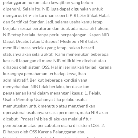
pelanggaran hukum atau kewajiban yang belum
dipenuhi. Selain itu, NIB juga dapat digunakan untuk
mengurus izin-izin turunan seperti PIRT, Sertifikat Halal,
dan Sertifikat Standar. Jadi, selama usaha kamu tetap
berjalan sesuai peraturan dan tidak ada masalah hukum,
NIB tetap berlaku tanpa perlu perpanjangan. Kapan NIB
Dapat Dicabut atau Dihapus? Meskipun NIB tidak
memiliki masa berlaku yang tetap, bukan berarti
statusnya akan selalu aktif. Kami menemukan beberapa
kasus di lapangan di mana NIB milik klien dicabut atau
dihapus oleh sistem OSS. Hal ini sering kali terjadi karena
kurangnya pemahaman terhadap kewajiban
administratif. Berikut beberapa kondisi yang
menyebabkan NIB tidak berlaku, berdasarkan
pengalaman kami dalam menangani kasus: 1. Pelaku
Usaha Menutup Usahanya Jika pelaku usaha
memutuskan untuk menutup atau menghentikan
operasional usahanya secara permanen, maka NIB akan
dicabut. Proses ini bisa dilakukan melalui fitur
pembubaran atau pencabutan usaha di sistem OSS. 2.
Dihapus oleh OSS Karena Pelanggaran atau