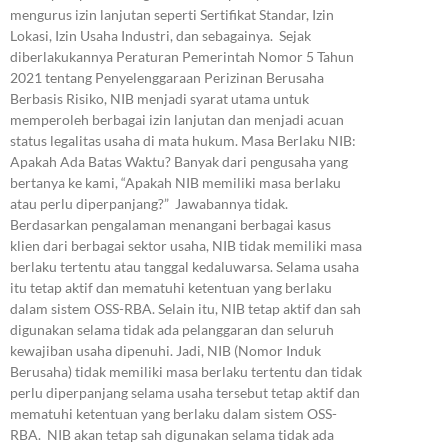
mengurus izin lanjutan seperti Sertifikat Standar, Izin
Lokasi, Izin Usaha Industri, dan sebagainya. Sejak
diberlakukannya Peraturan Pemerintah Nomor 5 Tahun
2021 tentang Penyelenggaraan Perizinan Berusaha
Berbasis Risiko, NIB menjadi syarat utama untuk
memperoleh berbagai izin lanjutan dan menjadi acuan
status legalitas usaha di mata hukum. Masa Berlaku NIB:
Apakah Ada Batas Waktu? Banyak dari pengusaha yang
bertanya ke kami, “Apakah NIB memiliki masa berlaku
atau perlu diperpanjang?” Jawabannya tidak.
Berdasarkan pengalaman menangani berbagai kasus
klien dari berbagai sektor usaha, NIB tidak memiliki masa
berlaku tertentu atau tanggal kedaluwarsa. Selama usaha
itu tetap aktif dan mematuhi ketentuan yang berlaku
dalam sistem OSS-RBA. Selain itu, NIB tetap aktif dan sah
digunakan selama tidak ada pelanggaran dan seluruh
kewajiban usaha dipenuhi. Jadi, NIB (Nomor Induk
Berusaha) tidak memiliki masa berlaku tertentu dan tidak
perlu diperpanjang selama usaha tersebut tetap aktif dan
mematuhi ketentuan yang berlaku dalam sistem OSS-
RBA. NIB akan tetap sah digunakan selama tidak ada