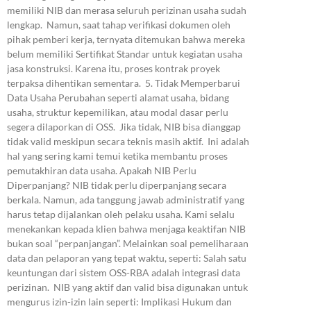
memiliki NIB dan merasa seluruh perizinan usaha sudah
lengkap. Namun, saat tahap verifikasi dokumen oleh
pihak pemberi kerja, ternyata ditemukan bahwa mereka
belum memiliki Sertifikat Standar untuk kegiatan usaha
jasa konstruksi. Karena itu, proses kontrak proyek
terpaksa dihentikan sementara. 5. Tidak Memperbarui
Data Usaha Perubahan seperti alamat usaha, bidang
usaha, struktur kepemilikan, atau modal dasar perlu
segera dilaporkan di OSS. Jika tidak, NIB bisa dianggap
tidak valid meskipun secara teknis masih aktif. Ini adalah
hal yang sering kami temui ketika membantu proses
pemutakhiran data usaha. Apakah NIB Perlu
Diperpanjang? NIB tidak perlu diperpanjang secara
berkala. Namun, ada tanggung jawab administratif yang
harus tetap dijalankan oleh pelaku usaha. Kami selalu
menekankan kepada klien bahwa menjaga keaktifan NIB
bukan soal “perpanjangan”. Melainkan soal pemeliharaan
data dan pelaporan yang tepat waktu, seperti: Salah satu
keuntungan dari sistem OSS-RBA adalah integrasi data
perizinan. NIB yang aktif dan valid bisa digunakan untuk
mengurus izin-izin lain seperti: Implikasi Hukum dan