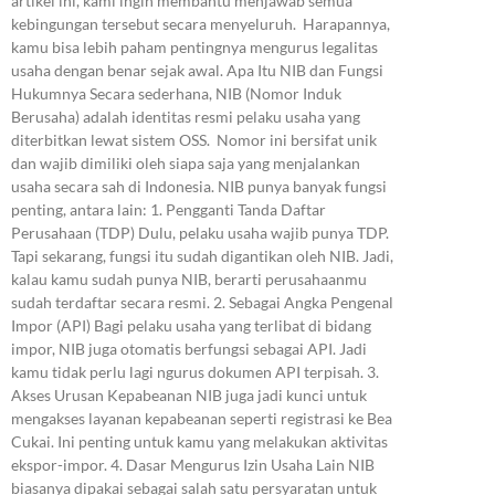
artikel ini, kami ingin membantu menjawab semua
kebingungan tersebut secara menyeluruh. Harapannya,
kamu bisa lebih paham pentingnya mengurus legalitas
usaha dengan benar sejak awal. Apa Itu NIB dan Fungsi
Hukumnya Secara sederhana, NIB (Nomor Induk
Berusaha) adalah identitas resmi pelaku usaha yang
diterbitkan lewat sistem OSS. Nomor ini bersifat unik
dan wajib dimiliki oleh siapa saja yang menjalankan
usaha secara sah di Indonesia. NIB punya banyak fungsi
penting, antara lain: 1. Pengganti Tanda Daftar
Perusahaan (TDP) Dulu, pelaku usaha wajib punya TDP.
Tapi sekarang, fungsi itu sudah digantikan oleh NIB. Jadi,
kalau kamu sudah punya NIB, berarti perusahaanmu
sudah terdaftar secara resmi. 2. Sebagai Angka Pengenal
Impor (API) Bagi pelaku usaha yang terlibat di bidang
impor, NIB juga otomatis berfungsi sebagai API. Jadi
kamu tidak perlu lagi ngurus dokumen API terpisah. 3.
Akses Urusan Kepabeanan NIB juga jadi kunci untuk
mengakses layanan kepabeanan seperti registrasi ke Bea
Cukai. Ini penting untuk kamu yang melakukan aktivitas
ekspor-impor. 4. Dasar Mengurus Izin Usaha Lain NIB
biasanya dipakai sebagai salah satu persyaratan untuk