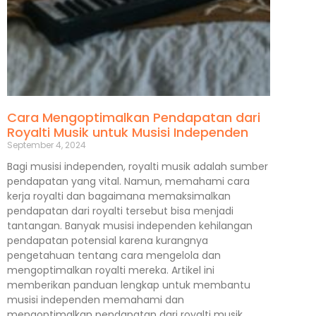
Cara Mengoptimalkan Pendapatan dari
Royalti Musik untuk Musisi Independen
September 4, 2024
Bagi musisi independen, royalti musik adalah sumber
pendapatan yang vital. Namun, memahami cara
kerja royalti dan bagaimana memaksimalkan
pendapatan dari royalti tersebut bisa menjadi
tantangan. Banyak musisi independen kehilangan
pendapatan potensial karena kurangnya
pengetahuan tentang cara mengelola dan
mengoptimalkan royalti mereka. Artikel ini
memberikan panduan lengkap untuk membantu
musisi independen memahami dan
mengoptimalkan pendapatan dari royalti musik