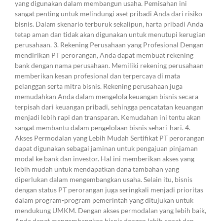
yang digunakan dalam membangun usaha. Pemisahan ini
sangat penting untuk melindungi aset pribadi Anda dari risiko
bisnis. Dalam skenario terburuk sekalipun, harta pribadi Anda
tetap aman dan tidak akan digunakan untuk menutupi kerugian
perusahaan. 3. Rekening Perusahaan yang Profesional Dengan
mendirikan PT perorangan, Anda dapat membuat rekening
bank dengan nama perusahaan. Memiliki rekening perusahaan
memberikan kesan profesional dan terpercaya di mata
pelanggan serta mitra bisnis. Rekening perusahaan juga
memudahkan Anda dalam mengelola keuangan bisnis secara
terpisah dari keuangan pribadi, sehingga pencatatan keuangan
menjadi lebih rapi dan transparan. Kemudahan ini tentu akan
sangat membantu dalam pengelolaan bisnis sehari-hari. 4.
Akses Permodalan yang Lebih Mudah Sertifikat PT perorangan
dapat digunakan sebagai jaminan untuk pengajuan pinjaman
modal ke bank dan investor. Hal ini memberikan akses yang
lebih mudah untuk mendapatkan dana tambahan yang
diperlukan dalam mengembangkan usaha. Selain itu, bisnis
dengan status PT perorangan juga seringkali menjadi prioritas
dalam program-program pemerintah yang ditujukan untuk
mendukung UMKM. Dengan akses permodalan yang lebih baik,
Anda dapat mengembangkan bisnis dengan lebih cepat dan