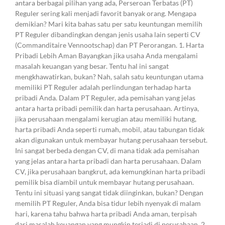
antara berbagai pilihan yang ada, Perseroan Terbatas (PT)
Reguler sering kali menjadi favorit banyak orang. Mengapa
demikian? Mari kita bahas satu per satu keuntungan memilih
PT Reguler dibandingkan dengan jenis usaha lain seperti CV
(Commanditaire Vennootschap) dan PT Perorangan. 1. Harta
Pribadi Lebih Aman Bayangkan jika usaha Anda mengalami
masalah keuangan yang besar. Tentu hal ini sangat
mengkhawatirkan, bukan? Nah, salah satu keuntungan utama
memiliki PT Reguler adalah perlindungan terhadap harta
pribadi Anda. Dalam PT Reguler, ada pemisahan yang jelas
antara harta pribadi pemilik dan harta perusahaan. Artinya,
jika perusahaan mengalami kerugian atau memiliki hutang,
harta pribadi Anda seperti rumah, mobil, atau tabungan tidak
akan digunakan untuk membayar hutang perusahaan tersebut.
Ini sangat berbeda dengan CV, di mana tidak ada pemisahan
yang jelas antara harta pribadi dan harta perusahaan. Dalam
CV, jika perusahaan bangkrut, ada kemungkinan harta pribadi
pemilik bisa diambil untuk membayar hutang perusahaan.
Tentu ini situasi yang sangat tidak diinginkan, bukan? Dengan
memilih PT Reguler, Anda bisa tidur lebih nyenyak di malam
hari, karena tahu bahwa harta pribadi Anda aman, terpisah
dari masalah keuangan yang mungkin terjadi di perusahaan. 2.