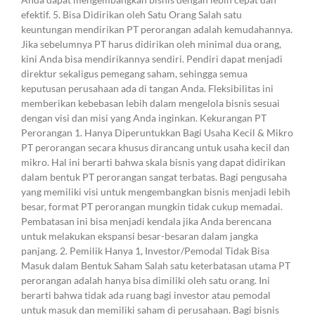
efektif. 5. Bisa Didirikan oleh Satu Orang Salah satu
keuntungan mendirikan PT perorangan adalah kemudahannya.
Jika sebelumnya PT harus didirikan oleh minimal dua orang,
kini Anda bisa mendirikannya sendiri. Pendiri dapat menjadi
direktur sekaligus pemegang saham, sehingga semua
keputusan perusahaan ada di tangan Anda. Fleksibilitas ini
memberikan kebebasan lebih dalam mengelola bisnis sesuai
dengan visi dan misi yang Anda inginkan. Kekurangan PT
Perorangan 1. Hanya Diperuntukkan Bagi Usaha Kecil & Mikro
PT perorangan secara khusus dirancang untuk usaha kecil dan
mikro. Hal ini berarti bahwa skala bisnis yang dapat didirikan
dalam bentuk PT perorangan sangat terbatas. Bagi pengusaha
yang memiliki visi untuk mengembangkan bisnis menjadi lebih
besar, format PT perorangan mungkin tidak cukup memadai.
Pembatasan ini bisa menjadi kendala jika Anda berencana
untuk melakukan ekspansi besar-besaran dalam jangka
panjang. 2. Pemilik Hanya 1, Investor/Pemodal Tidak Bisa
Masuk dalam Bentuk Saham Salah satu keterbatasan utama PT
perorangan adalah hanya bisa dimiliki oleh satu orang. Ini
berarti bahwa tidak ada ruang bagi investor atau pemodal
untuk masuk dan memiliki saham di perusahaan. Bagi bisnis