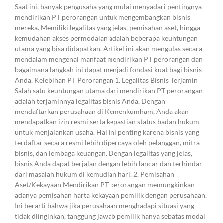
Saat ini, banyak pengusaha yang mulai menyadari pentingnya
mendirikan PT perorangan untuk mengembangkan bisnis
mereka. Memiliki legalitas yang jelas, pemisahan aset, hingga
kemudahan akses permodalan adalah beberapa keuntungan
utama yang bisa didapatkan. Artikel ini akan mengulas secara
mendalam mengenai manfaat mendirikan PT perorangan dan
bagaimana langkah ini dapat menjadi fondasi kuat bagi bisnis
Anda. Kelebihan PT Perorangan 1. Legalitas Bisnis Terjamin
Salah satu keuntungan utama dari mendirikan PT perorangan
adalah terjaminnya legalitas bisnis Anda. Dengan
mendaftarkan perusahaan di Kemenkumham, Anda akan
mendapatkan izin resmi serta kepastian status badan hukum
untuk menjalankan usaha. Hal ini penting karena bisnis yang
terdaftar secara resmi lebih dipercaya oleh pelanggan, mitra
bisnis, dan lembaga keuangan. Dengan legalitas yang jelas,
bisnis Anda dapat berjalan dengan lebih lancar dan terhindar
dari masalah hukum di kemudian hari. 2. Pemisahan
Aset/Kekayaan Mendirikan PT perorangan memungkinkan
adanya pemisahan harta kekayaan pemilik dengan perusahaan.
Ini berarti bahwa jika perusahaan menghadapi situasi yang
tidak diinginkan, tanggung jawab pemilik hanya sebatas modal