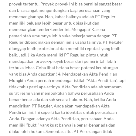
proyek tertentu. Proyek-proyek ini bisa bernilai sangat besar
dan bisa sangat menguntungkan bagi perusahaan yang
memenangkannya. Nah, kabar baiknya adalah PT Reguler
memiliki peluang lebih besar untuk bisa ikut dan
memenangkan tender-tender ini. Mengapa? Karena
pemerintah umumnya lebih suka bekerja sama dengan PT
Reguler dibandingkan dengan jenis usaha lainnya. PT Reguler
dianggap lebih profesional dan memiliki reputasi yang lebih
baik. Jadi, jika Anda memiliki PT Reguler, pintu untuk
mendapatkan proyek-proyek besar dari pemerintah lebih
terbuka lebar. Coba lihat betapa besar potensi keuntungan
yang bisa Anda dapatkan! 4. Mendapatkan Akta Pendirian
Mungkin Anda pernah mendengar istilah “Akta Pendirian”, tapi
tidak tahu pasti apa artinya. Akta Pendirian adalah semacam
surat resmi yang membuktikan bahwa perusahaan Anda
benar-benar ada dan sah secara hukum. Nah, ketika Anda
mendirikan PT Reguler, Anda akan mendapatkan Akta
Pendirian ini. Ini seperti kartu identitas untuk perusahaan
Anda. Dengan adanya Akta Pendirian, perusahaan Anda
memiliki “bukti” yang kuat bahwa ia benar-benar ada dan
diakui oleh hukum. Sementara itu, PT Perorangan tidak