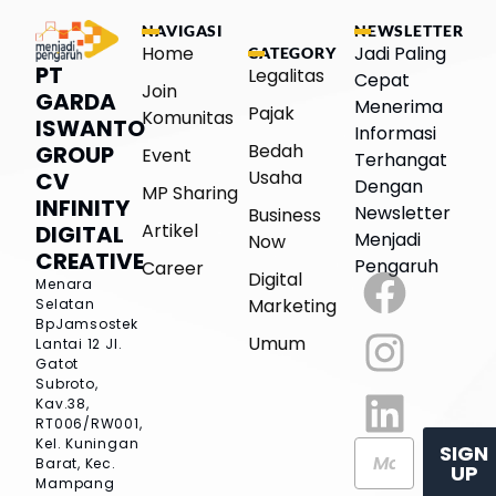
NAVIGASI
NEWSLETTER
Home
Jadi Paling
CATEGORY
PT
Legalitas
Cepat
Join
GARDA
Menerima
Pajak
Komunitas
ISWANTO
Informasi
Bedah
GROUP
Event
Terhangat
Usaha
CV
Dengan
MP Sharing
INFINITY
Newsletter
Business
Artikel
DIGITAL
Menjadi
Now
CREATIVE
Pengaruh
Career
Digital
Menara
Marketing
Selatan
BpJamsostek
Umum
Lantai 12
Jl.
Gatot
Subroto,
Kav.38,
RT006/RW001,
Kel. Kuningan
SIGN
Barat, Kec.
UP
Mampang