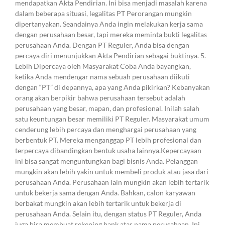
mendapatkan Akta Pendirian. Ini bisa menjadi masalah karena
dalam beberapa situasi, legalitas PT Perorangan mungkin
dipertanyakan. Seandainya Anda ingin melakukan kerja sama
dengan perusahaan besar, tapi mereka meminta bukti legalitas
perusahaan Anda. Dengan PT Reguler, Anda bisa dengan
percaya diri menunjukkan Akta Pendirian sebagai buktinya. 5.
Lebih Dipercaya oleh Masyarakat Coba Anda bayangkan,
ketika Anda mendengar nama sebuah perusahaan diikuti
dengan “PT” di depannya, apa yang Anda pikirkan? Kebanyakan
orang akan berpikir bahwa perusahaan tersebut adalah
perusahaan yang besar, mapan, dan profesional. Inilah salah
satu keuntungan besar memiliki PT Reguler. Masyarakat umum
cenderung lebih percaya dan menghargai perusahaan yang
berbentuk PT. Mereka menganggap PT lebih profesional dan
terpercaya dibandingkan bentuk usaha lainnya.Kepercayaan
ini bisa sangat menguntungkan bagi bisnis Anda. Pelanggan
mungkin akan lebih yakin untuk membeli produk atau jasa dari
perusahaan Anda. Perusahaan lain mungkin akan lebih tertarik
untuk bekerja sama dengan Anda. Bahkan, calon karyawan
berbakat mungkin akan lebih tertarik untuk bekerja di
perusahaan Anda. Selain itu, dengan status PT Reguler, Anda
juga bisa membuat rekening bank atas nama perusahaan. Ini